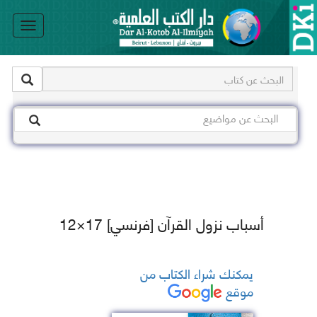
le
on
أسباب نزول القرآن [فرنسي] 17×12
يمكنك شراء الكتاب من
موقع