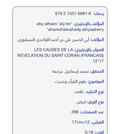
ردمك:
8 6881 7451 2 978
المؤلف بالإنجليزي:
’aby alhasn ’aly bn
’ahamd/alwahady alnysabwry
المؤلف:
أبي الحسن علي بن أحمد/الواحدي النيسابوري
العنوان بالإنجليزي:
LES CAUSES DE LA
REVELATION DU SAINT CORAN (FRANCAIS)
12*17
المحقق:
محمد إسماعيل ،ترجمة
الموضوع:
علوم القرآن وحديث
نوع التجليد:
غلاف
نوع الورق:
ابيض
عدد الصفحات:
288
القياس:
12×17cm
الوزن:
0.18