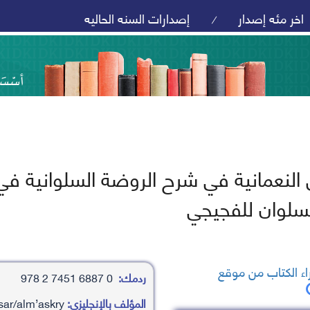
اخر مئه إصدار
إصدارات السنه الحاليه
/
 النعمانية في شرح الروضة السلوانية 
سلوان للفجيجي
ء الكتاب من موقع
ردمك:
0 6887 7451 2 978
المؤلف بالإنجليزي:
mhamd ’aby ras alnasar/alm’askry