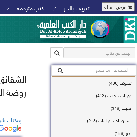
عرض السله
تعريف بالدار
كتب مترجمه
/
/
الشقائق
تصوف (466)
روضة ال
دوريات-مجلات (413)
حديث (348)
يمكنك شرا
سير وتراجم ,دراسات (218)
نحو (188)