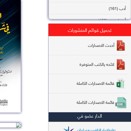
أدب (161)
أصول فقه (158)
تحميل قوائم المنشورات
عقيدة (144)
تاريخ (138)
أحدث الاصدارات
فقه شافعي (132)
لائحه يالكتب المتوفرة
فقه حنفي (113)
فقه مالكي (112)
قائمة الاصدارات الكاملة
تفسير قرآن (106)
قائمة الاصدارات الكاملة
علم كلام (96)
الدار عضو في
أخلاق وتصوف (91)
سير وتراجم (90)