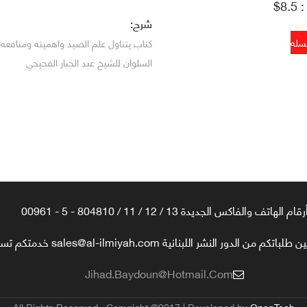
8.$
شرح:
كتاب يتناول علم الصيد واهميته ومنافع
السلوان للشيخ عبد الجبار الفجيجي
رقام الهاتف والفاكس الجديدة 13 / 12 / 11 / 804810 - 5 - 00961
تكم من الدور النشر اللبنانية sales@al-ilmiyah.com خدمتكم تسعدنا
Jihad.baydoun@hotmail.com
All Rights Reserved , Copyright ©2017 | Developed by
OpenTech