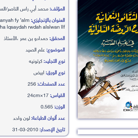
المؤلف:
محمد أبي راس الناصر/ال
العنوان بالإنجليزي:
anyah fy ’alm
ha lqsaydah rwdah alslwan llf
المحقق:
حمدادو بن عمر ،الأستاذ
الموضوع:
علم الصيد
نوع التجليد:
كرتونيه
نوع الورق:
ابيض
عدد الصفحات:
256
القياس:
17×24cm
الوزن:
0.565
عدد ألوان الطباعة:
لون واحد
تاريخ الإصدار:
2010-03-31