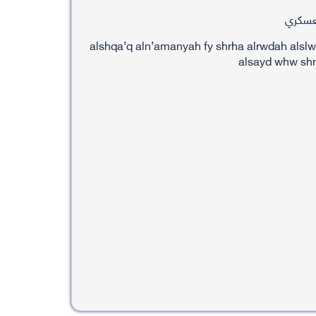
معسكري
alshqa’q aln’amanyah fy shrha alrwdah alslw
alsayd whw shr