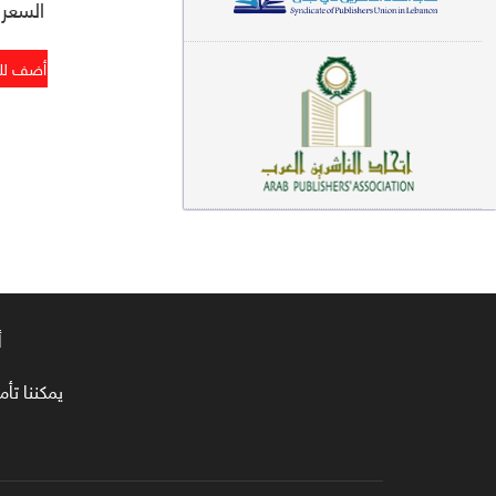
السعر : 5
معاجم لغوية (89)
سيرة نبوية وتصوف (81)
فقه (80)
دراسات إسلامية (75)
شعر (72)
علوم قرآن (66)
علوم حديث (64)
أ
روايات (63)
يمكننا تأمين طلبا
قصص للأطفال (63)
فقه عام وأحكام فقهية (62)
قراءات (61)