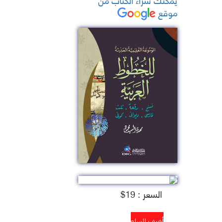
موقع
السعر : 19$