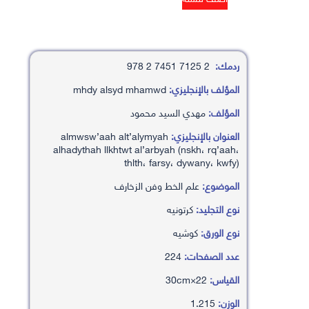
ردمك:
2 7125 7451 2 978
المؤلف بالإنجليزي:
mhdy alsyd mhamwd
المؤلف:
مهدي السيد محمود
العنوان بالإنجليزي:
almwsw’aah alt’alymyah
alhadythah llkhtwt al’arbyah (nskh، rq’aah،
thlth، farsy، dywany، kwfy)
الموضوع:
علم الخط وفن الزخارف
نوع التجليد:
كرتونيه
نوع الورق:
كوشيه
عدد الصفحات:
224
القياس:
22×30cm
الوزن:
1.215