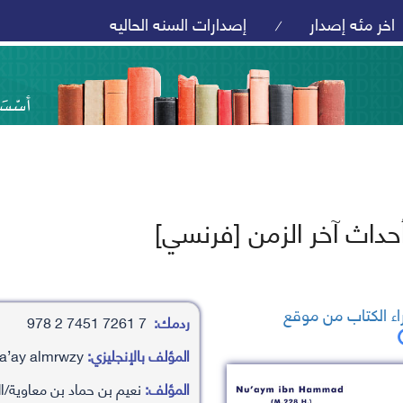
اخر مئه إصدار
إصدارات السنه الحاليه
/
حداث آخر الزمن [فرنسي]
ء الكتاب من موقع
ردمك:
7 7261 7451 2 978
المؤلف بالإنجليزي:
n’aym bn hamad/alkhza’ay almrwzy
المؤلف:
نعيم بن حماد بن معاوية/ال