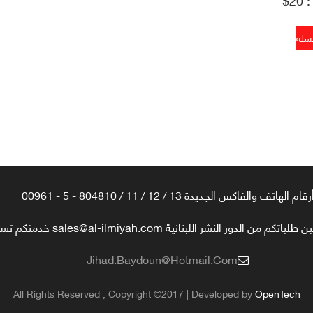
رقام الهاتف والفاكس الجديدة 13 / 12 / 11 / 804810 - 5 - 00961
تكم من الدور النشر اللبنانية sales@al-ilmiyah.com خدمتكم تسعدنا
Jihad.baydoun@hotmail.com
All Rights Reserved , Copyright ©2017 | Developed by
OpenTech