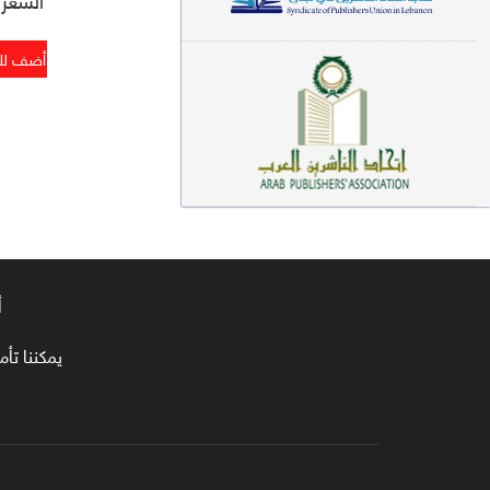
معاجم لغوية (89)
سيرة نبوية وتصوف (81)
فقه (80)
دراسات إسلامية (75)
شعر (72)
علوم قرآن (66)
أ
علوم حديث (64)
روايات (63)
يمكننا تأمين طلبا
قصص للأطفال (63)
فقه عام وأحكام فقهية (62)
قراءات (61)