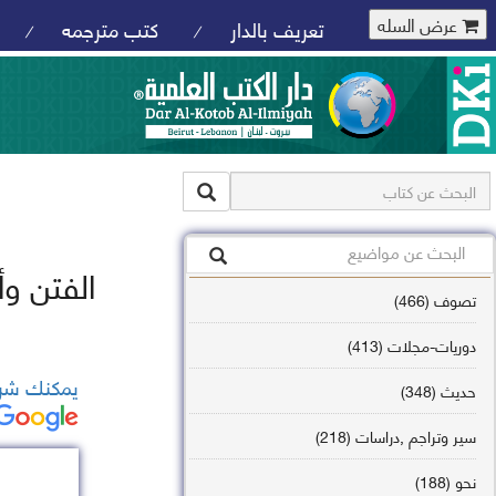
عرض السله
تعريف بالدار
كتب مترجمه
/
/
الفتن وأ
تصوف (466)
دوريات-مجلات (413)
يمكنك شرا
حديث (348)
سير وتراجم ,دراسات (218)
نحو (188)