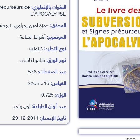
العنوان بالإنجليزي:
precurseurs de
L'APOCALYPSE
المحقق:
حمزة لمين يحياوي ،ترجمة
الموضوع:
أشراط الساعة
نوع التجليد:
كرتونيه
نوع الورق:
شاموا ناشف
عدد الصفحات:
576
القياس:
15×22cm
الوزن:
0.725
عدد ألوان الطباعة:
لون واحد
تاريخ الإصدار:
2011-12-29
2$