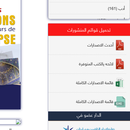
أدب (161)
أصول فقه (158)
تحميل قوائم المنشورات
عقيدة (144)
تاريخ (138)
أحدث الاصدارات
فقه شافعي (132)
لائحه يالكتب المتوفرة
فقه حنفي (113)
فقه مالكي (112)
قائمة الاصدارات الكاملة
تفسير قرآن (106)
قائمة الاصدارات الكاملة
علم كلام (96)
الدار عضو في
أخلاق وتصوف (91)
سير وتراجم (90)
السعر : 0