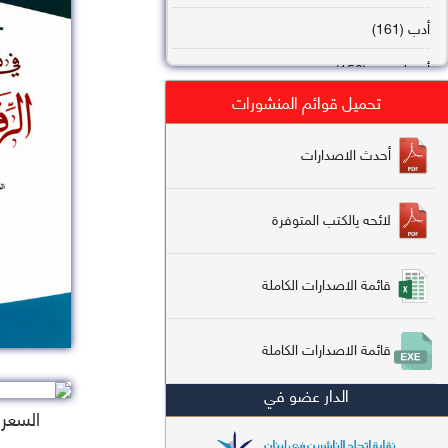
أدب (161)
أصول فقه (158)
تحميل قوائم المنشورات
عقيدة (144)
تاريخ (138)
أحدث الاصدارات
فقه شافعي (132)
لائحه يالكتب المتوفرة
فقه حنفي (113)
فقه مالكي (112)
قائمة الاصدارات الكاملة
تفسير قرآن (106)
قائمة الاصدارات الكاملة
علم كلام (96)
الدار عضو في
أخلاق وتصوف (91)
السعر : 5
سير وتراجم (90)