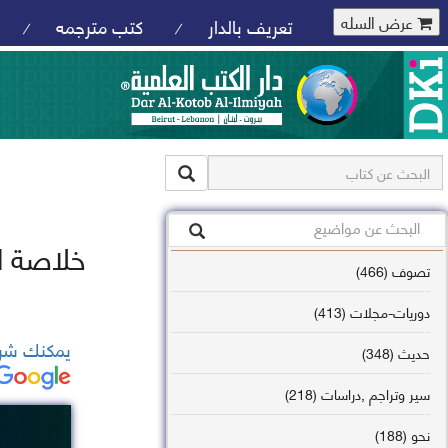
عرض السله
تعريف بالدار
كتب مترجمه
/
/
خلاصة ا
تصوف (466)
دوريات-مجلات (413)
يمكنك شرا
حديث (348)
سير وتراجم ,دراسات (218)
نحو (188)