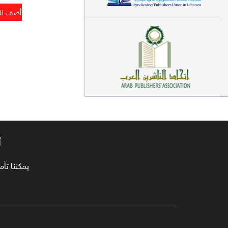
معاجم لغوية (89)
سيرة نبوية وتصوف (81)
فقه (80)
دراسات إسلامية (75)
شعر (72)
علوم قرآن (66)
أ
علوم حديث (64)
روايات (63)
يمكننا تأمين طلبا
قصص للأطفال (63)
فقه عام وأحكام فقهية (62)
قراءات (61)