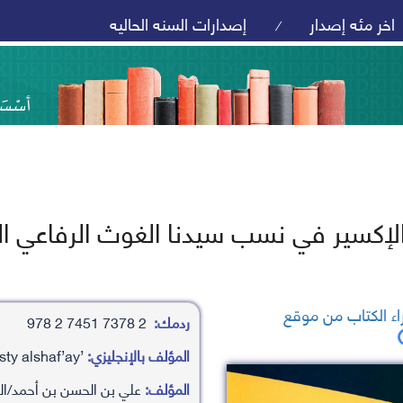
اخر مئه إصدار
إصدارات السنه الحاليه
/
لإكسير في نسب سيدنا الغوث الرفاعي الك
ء الكتاب من موقع
ردمك:
2 7378 7451 2 978
المؤلف بالإنجليزي:
’aly bn alhasn bn ’ahamd/alwasty alshaf’ay
المؤلف:
علي بن الحسن بن أحمد/ا