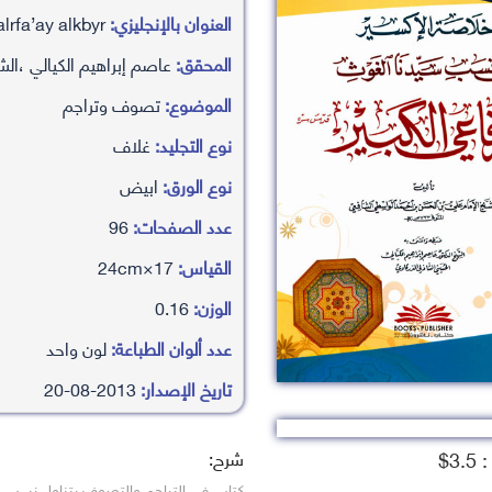
العنوان بالإنجليزي:
khlasaah al’iksyr fy nsb sydna algwth alrfa’ay alkbyr
المحقق:
عاصم إبراهيم الكيالي ،الش
الموضوع:
تصوف وتراجم
نوع التجليد:
غلاف
نوع الورق:
ابيض
عدد الصفحات:
96
القياس:
17×24cm
الوزن:
0.16
عدد ألوان الطباعة:
لون واحد
تاريخ الإصدار:
2013-08-20
شرح:
3.$
كتاب في التراجم والتصوف يتناول نسب و