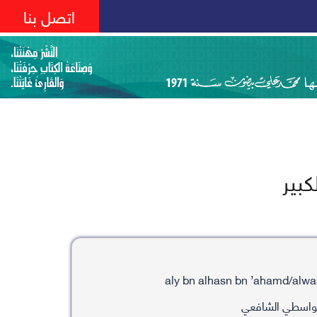
اتصل بنا
بير
لواسطي الشافعي