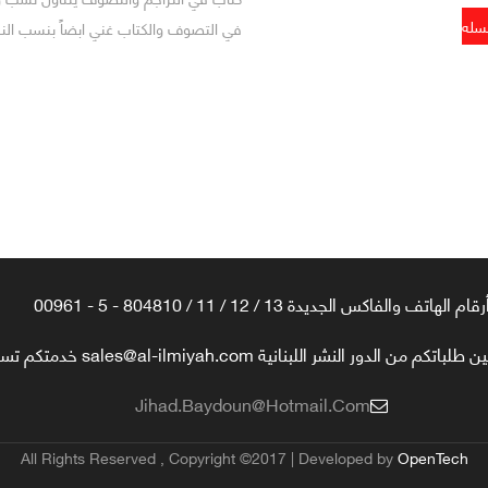
في التصوف والكتاب غني ابضاً بنسب النبي
رقام الهاتف والفاكس الجديدة 13 / 12 / 11 / 804810 - 5 - 00961
تكم من الدور النشر اللبنانية sales@al-ilmiyah.com خدمتكم تسعدنا
Jihad.baydoun@hotmail.com
All Rights Reserved , Copyright ©2017 | Developed by
OpenTech