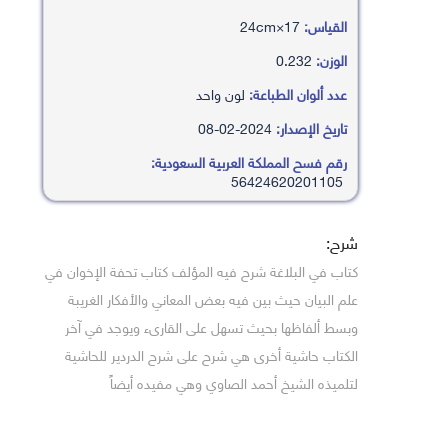
القياس:
17×24cm
الوزن:
0.232
عدد ألوان الطباعة:
لون واحد
تاريخ الإصدار:
2024-02-08
رقم فسح المملكة العربية السعودية:
56424620201105
شرح:
كتاب في البلاغة شرح فيه المؤلف كتاب تحفة الإخوان في
علم البيان حيث بين فيه بعض المعاني والأفكار الغريبة
وبسط ألفاظها بحيث تسهل على القارىء ويوجد في آخر
الكتاب حاشية أخرى هي شرح على شرح الدردير للحاشية
لتلميذه الشيخ أحمد الصاوي وهي مفيده أيضاً