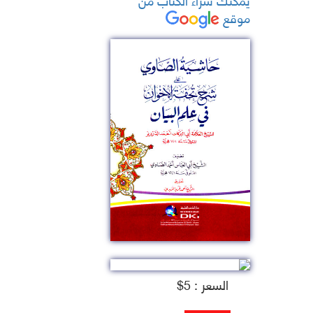
موقع
السعر : 5$