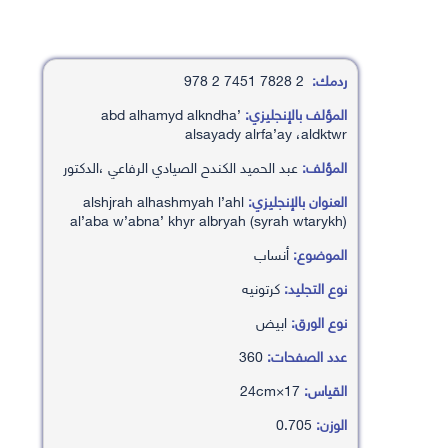
ردمك:
2 7828 7451 2 978
المؤلف بالإنجليزي:
’abd alhamyd alkndha
alsayady alrfa’ay ،aldktwr
المؤلف:
عبد الحميد الكندح الصيادي الرفاعي ،الدكتور
العنوان بالإنجليزي:
alshjrah alhashmyah l’ahl
al’aba w’abna’ khyr albryah (syrah wtarykh)
الموضوع:
أنساب
نوع التجليد:
كرتونيه
نوع الورق:
ابيض
عدد الصفحات:
360
القياس:
17×24cm
الوزن:
0.705