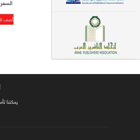
السعر : 2
معاجم لغوية (89)
سيرة نبوية وتصوف (81)
فقه (80)
دراسات إسلامية (75)
شعر (72)
علوم قرآن (66)
أ
علوم حديث (64)
روايات (63)
يمكننا تأمين طلبا
قصص للأطفال (63)
فقه عام وأحكام فقهية (62)
قراءات (61)