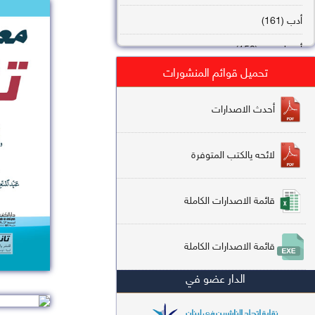
أدب (161)
أصول فقه (158)
تحميل قوائم المنشورات
عقيدة (144)
تاريخ (138)
أحدث الاصدارات
فقه شافعي (132)
لائحه يالكتب المتوفرة
فقه حنفي (113)
فقه مالكي (112)
قائمة الاصدارات الكاملة
تفسير قرآن (106)
قائمة الاصدارات الكاملة
علم كلام (96)
الدار عضو في
أخلاق وتصوف (91)
سير وتراجم (90)