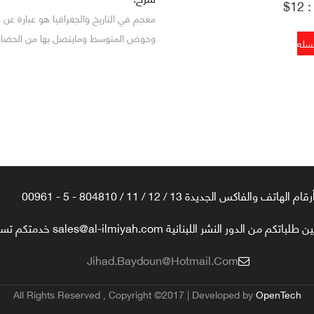
1$
معجم في التاريخ والجغرافيا هو عبارة عن
وحوض المتوسط ومايتصل بها من الحضارات 
رقام الهاتف والفاكس الجديدة 13 / 12 / 11 / 804810 - 5 - 00961
تكم من الدور النشر اللبنانية sales@al-ilmiyah.com خدمتكم تسعدنا
Jihad.baydoun@hotmail.com
All Rights Reserved , Copyright ©2017 | Developed by
OpenTech