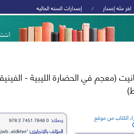
اخر مئه إصدار
إصدارات السنه الحاليه
/
نيت (معجم في الحضارة الليبية - الفين
)
ء الكتاب من موقع
ردمك:
0 7848 7451 2 978
المؤلف بالإنجليزي:
’abd almn’am almhajwb ،aldktwr