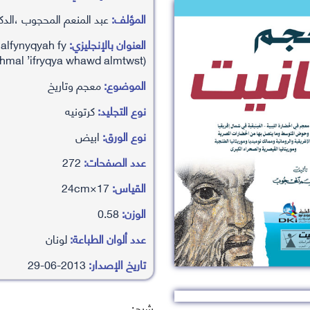
المؤلف:
عبد المنعم المحجوب ،الدك
العنوان بالإنجليزي:
 alfynyqyah fy
hmal ’ifryqya whawd almtwst)
الموضوع:
معجم وتاريخ
نوع التجليد:
كرتونيه
نوع الورق:
ابيض
عدد الصفحات:
272
القياس:
17×24cm
الوزن:
0.58
عدد ألوان الطباعة:
لونان
تاريخ الإصدار:
2013-06-29
شرح: