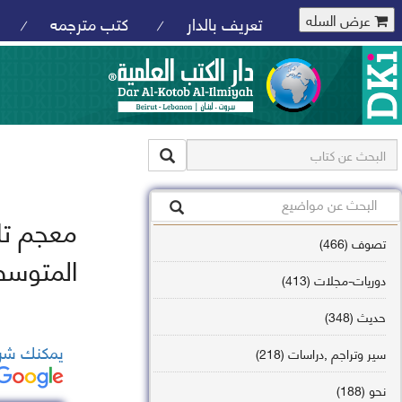
عرض السله
تعريف بالدار
كتب مترجمه
/
/
معجم تا
تصوف (466)
المتوسط
دوريات-مجلات (413)
حديث (348)
يمكنك شرا
سير وتراجم ,دراسات (218)
نحو (188)