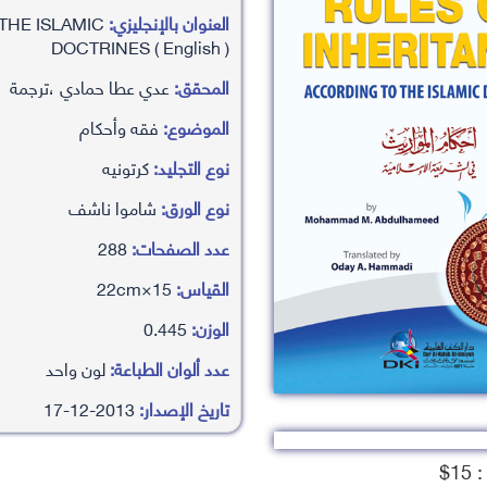
العنوان بالإنجليزي:
THE ISLAMIC
DOCTRINES ( English )
المحقق:
عدي عطا حمادي ،ترجمة
الموضوع:
فقه وأحكام
نوع التجليد:
كرتونيه
نوع الورق:
شاموا ناشف
عدد الصفحات:
288
القياس:
15×22cm
الوزن:
0.445
عدد ألوان الطباعة:
لون واحد
تاريخ الإصدار:
2013-12-17
1$