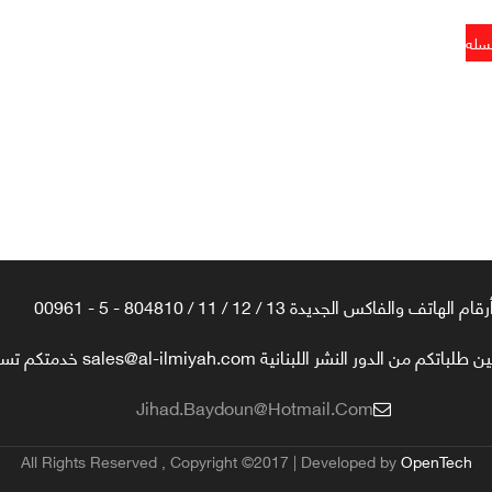
رقام الهاتف والفاكس الجديدة 13 / 12 / 11 / 804810 - 5 - 00961
تكم من الدور النشر اللبنانية sales@al-ilmiyah.com خدمتكم تسعدنا
Jihad.baydoun@hotmail.com
All Rights Reserved , Copyright ©2017 | Developed by
OpenTech