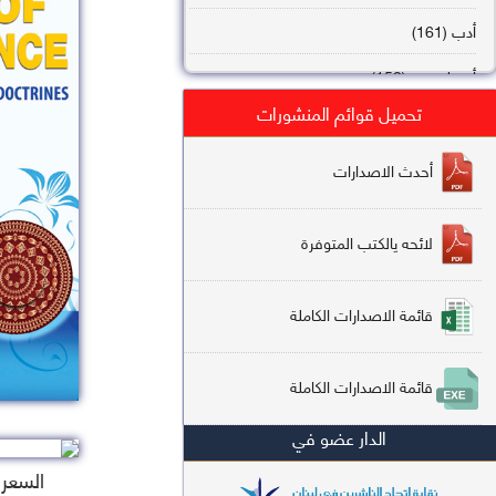
أدب (161)
أصول فقه (158)
تحميل قوائم المنشورات
عقيدة (144)
تاريخ (138)
أحدث الاصدارات
فقه شافعي (132)
لائحه يالكتب المتوفرة
فقه حنفي (113)
فقه مالكي (112)
قائمة الاصدارات الكاملة
تفسير قرآن (106)
قائمة الاصدارات الكاملة
علم كلام (96)
الدار عضو في
أخلاق وتصوف (91)
السعر : 5
سير وتراجم (90)