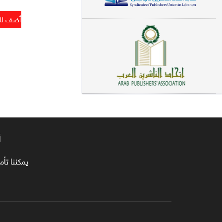
معاجم لغوية (89)
سيرة نبوية وتصوف (81)
فقه (80)
دراسات إسلامية (75)
شعر (72)
علوم قرآن (66)
أ
علوم حديث (64)
روايات (63)
يمكننا تأمين طلبا
قصص للأطفال (63)
فقه عام وأحكام فقهية (62)
قراءات (61)