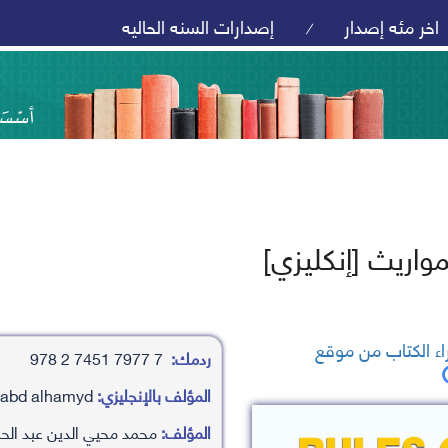
اخر مئه إصدار
إصدارات السنه الحاليه
/
مواريث [إنكليزي]
ء الكتاب من موقع
ردمك:
7 7977 7451 2 978
المؤلف بالإنجليزي:
mhamd mhayy aldyn ’abd alhamyd
المؤلف:
محمد محيي الدين عبد الح