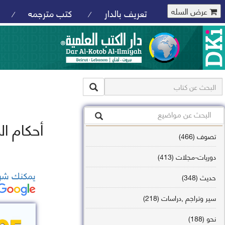
عرض السله
تعريف بالدار
كتب مترجمه
/
/
أحكام ال
تصوف (466)
دوريات-مجلات (413)
يمكنك شرا
حديث (348)
سير وتراجم ,دراسات (218)
نحو (188)