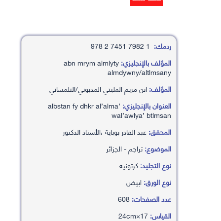
ردمك:
1 7982 7451 2 978
المؤلف بالإنجليزي:
abn mrym almlyty
almdywny/altlmsany
المؤلف:
ابن مريم المليتي المديوني/التلمساني
العنوان بالإنجليزي:
albstan fy dhkr al’alma’
wal’awlya’ btlmsan
المحقق:
عبد القادر بوباية ،الأستاذ الدكتور
الموضوع:
تراجم - الجزائر
نوع التجليد:
كرتونيه
نوع الورق:
ابيض
عدد الصفحات:
608
القياس:
17×24cm