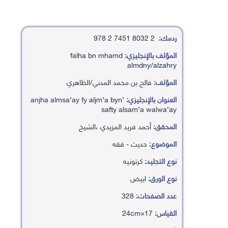
ردمك:
2 8032 7451 2 978
المؤلف بالإنجليزي:
falha bn mhamd
almdny/alzahry
المؤلف:
فالح بن محمد المدني/الظاهري
العنوان بالإنجليزي:
’anjha almsa’ay fy aljm’a byn
safty alsam’a walwa’ay
المحقق:
أحمد فريد المزيدي ،الشيخ
الموضوع:
حديث - فقه
نوع التجليد:
كرتونيه
نوع الورق:
ابيض
عدد الصفحات:
328
القياس:
17×24cm