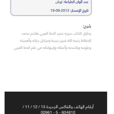
عدد ألوان الطباعة:
لونان
تاريخ الإصدار:
2013-09-19
شرح:
يتناول الكتاب سيرة عميد الخط العربي هاشم محمد
الخطاط رحمه الله فبين نسبه ومراحل حياته وأهميته
وعلومه وتلامذته وأعماله وإسهاماته في علم الخط العربي
أرقام الهاتف والفاكس الجديدة 13 / 12 / 11 /
804810 - 5 - 00961