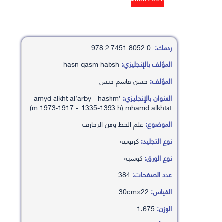
ردمك:
0 8052 7451 2 978
المؤلف بالإنجليزي:
hasn qasm habsh
المؤلف:
حسن قاسم حبش
العنوان بالإنجليزي:
’amyd alkht al’arby - hashm
mhamd alkhtat (1335-1393 hـ - 1917-1973 m)
الموضوع:
علم الخط وفن الزخارف
نوع التجليد:
كرتونيه
نوع الورق:
كوشيه
عدد الصفحات:
384
القياس:
22×30cm
الوزن:
1.675