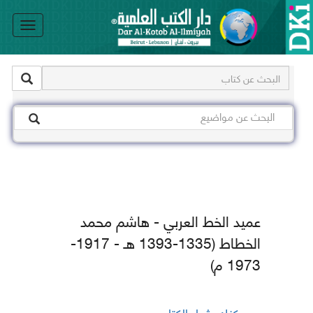
le
on
عميد الخط العربي - هاشم محمد
الخطاط (1335-1393 هـ - 1917-
1973 م)
يمكنك شراء الكتاب من