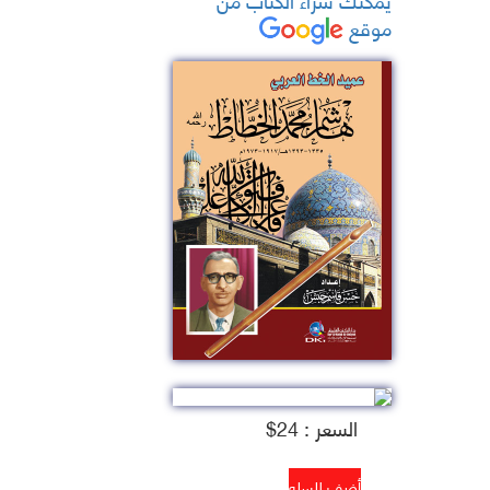
موقع
السعر : 24$