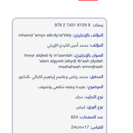
ردمك:
9 8129 7451 2 978
المؤلف بالإنجليزي:
mhamd ’amyn alkrdy/al’irbly
المؤلف:
محمد أمين الكردي/الإربلي
العنوان بالإنجليزي:
tnwyr alqlwb fy m’aamlah
’alam algywb (abyd) tb’aah jdydah
msahahaah wmnqhaah
المحقق:
محمد رياض وعاصم إبراهيم الكيالي ،الدكتور
الموضوع:
عقيدة وفقه شافعي وتصوف
نوع التجليد:
مجلد
نوع الورق:
ابيض
عدد الصفحات:
624
القياس:
17×24cm