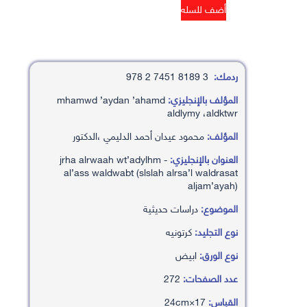
ردمك:
3 8189 7451 2 978
المؤلف بالإنجليزي:
mhamwd ’aydan ’ahamd
aldlymy ،aldktwr
المؤلف:
محمود عيدان أحمد الدليمي ،الدكتور
العنوان بالإنجليزي:
jrha alrwaah wt’adylhm -
al’ass waldwabt (slslah alrsa’l waldrasat
aljam’ayah)
الموضوع:
دراسات حديثية
نوع التجليد:
كرتونيه
نوع الورق:
ابيض
عدد الصفحات:
272
القياس:
17×24cm