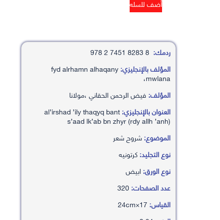
ردمك:
8 8283 7451 2 978
المؤلف بالإنجليزي:
fyd alrhamn alhaqany
،mwlana
المؤلف:
فيض الرحمن الحقاني ،مولانا
العنوان بالإنجليزي:
al’irshad ’ily thaqyq bant
s’aad lk’ab bn zhyr (rdy allh ’anh)
الموضوع:
شروح شعر
نوع التجليد:
كرتونيه
نوع الورق:
ابيض
عدد الصفحات:
320
القياس:
17×24cm