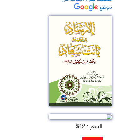
موقع
السعر : 12$