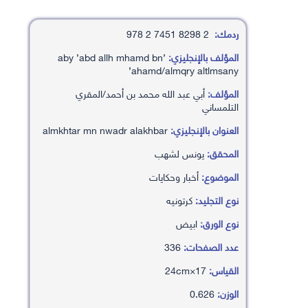
ردمك:
2 8298 7451 2 978
المؤلف بالإنجليزي:
’aby ’abd allh mhamd bn
’ahamd/almqry altlmsany
المؤلف:
أبي عبد الله محمد بن أحمد/المقري
التلمساني
العنوان بالإنجليزي:
almkhtar mn nwadr alakhbar
المحقق:
يونس لشهب
الموضوع:
أخبار وحكايات
نوع التجليد:
كرتونيه
نوع الورق:
ابيض
عدد الصفحات:
336
القياس:
17×24cm
الوزن:
0.626