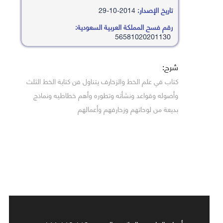
تاريخ الإصدار:
2014-10-29
رقم فسح المملكة العربية السعودية:
56581020201130
شرح:
كتاب في علم الخط والزخارف يتناول فن كتابة الخط الثلث
وأصوله وقواعد ونشأته وتطوره وأهم خطاطيه ونماذج
بديعة من لوحاتهم وزحارفهم وأعمالهم