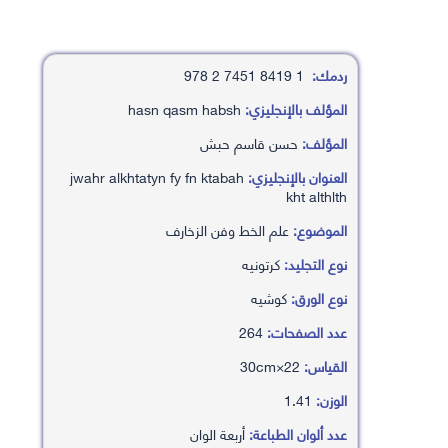
ردمك:
1 8419 7451 2 978
المؤلف بالإنجليزي:
hasn qasm habsh
المؤلف:
حسن قاسم حبش
العنوان بالإنجليزي:
jwahr alkhtatyn fy fn ktabah
kht althlth
الموضوع:
علم الخط وفن الزخارف
نوع التجليد:
كرتونيه
نوع الورق:
كوشيه
عدد الصفحات:
264
القياس:
22×30cm
الوزن:
1.41
عدد ألوان الطباعة:
أربعة الوان