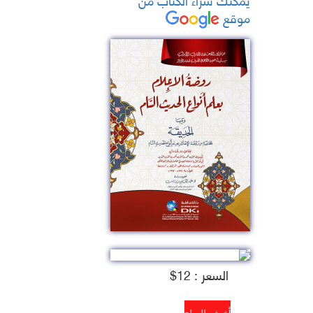
موقع
السعر : 12$