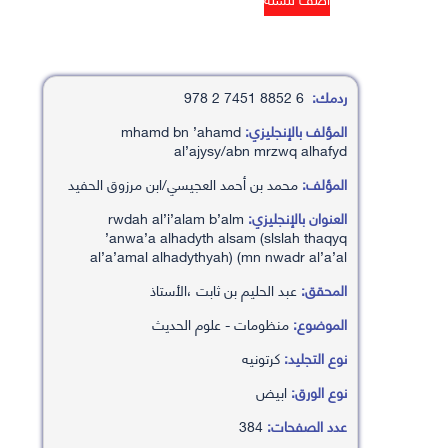
ردمك:
6 8852 7451 2 978
المؤلف بالإنجليزي:
mhamd bn ’ahamd
al’ajysy/abn mrzwq alhafyd
المؤلف:
محمد بن أحمد العجيسي/ابن مرزوق الحفيد
العنوان بالإنجليزي:
rwdah al’i’alam b’alm
’anwa’a alhadyth alsam (slslah thaqyq
al’a’amal alhadythyah) (mn nwadr al’a’al
المحقق:
عبد الحليم بن ثابت ،الأستاذ
الموضوع:
منظومات - علوم الحديث
نوع التجليد:
كرتونيه
نوع الورق:
ابيض
عدد الصفحات:
384