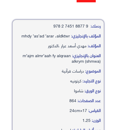
ردمك:
9 8877 7451 2 978
المؤلف بالإنجليزي:
mhdy ’as’ad ’arar ،aldktwr
المؤلف:
مهدي أسعد عرار ،الدكتور
العنوان بالإنجليزي:
m’ajm almr’aah fy alqraan
alkrym (shmwa)
الموضوع:
دراسات قرآنية
نوع التجليد:
كرتونيه
نوع الورق:
شاموا
عدد الصفحات:
864
القياس:
17×24cm
الوزن:
1.25
عدد ألوان الطباعة:
لون واحد