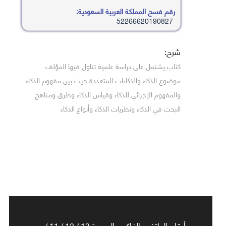
رقم فسح المملكة العربية السعودية:
52266620190827
شرح:
كتاب يشتمل على دراسة علمية تناول فيها المؤلف
موضوع الذكاء والذكاءات المتعددة حيث بين مفهوم الذكاء
والمفهوم الإجرائي للذكاء وقياس الذكاء وطرق ومناهج
البحث في الذكاء ونظريات الذكاء وأنواع الذكاء
أرقام الهاتف والفاكس الجديدة 13 / 12 / 11 /