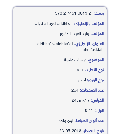
ردمك:
2 9019 7451 2 978
المؤلف بالإنجليزي:
wlyd al’ayd ،aldktwr
المؤلف:
وليد العيد ،الدكتور
العنوان بالإنجليزي:
aldhka’ waldhka’at
almt’addah
الموضوع:
دراسات علمية
نوع التجليد:
غلاف
نوع الورق:
ابيض
عدد الصفحات:
264
القياس:
17×24cm
الوزن:
0.41
عدد ألوان الطباعة:
لون واحد
تاريخ الإصدار:
2018-05-23