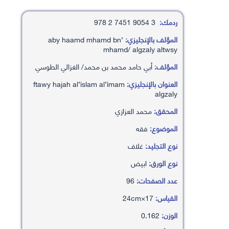
ردمك:
3 9054 7451 2 978
المؤلف بالإنجليزي:
’aby haamd mhamd bn
mhamd/ algzaly altwsy
المؤلف:
أبي حامد محمد بن محمد/ الغزالي الطوسي
العنوان بالإنجليزي:
ftawy hajah al’islam al’imam
algzaly
المحقق:
محمد العزازي
الموضوع:
فقه
نوع التجليد:
غلاف
نوع الورق:
ابيض
عدد الصفحات:
96
القياس:
17×24cm
الوزن:
0.162