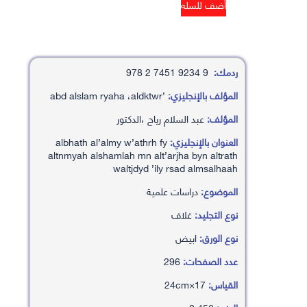
ردمك:
9 9234 7451 2 978
المؤلف بالإنجليزي:
’abd alslam ryaha ،aldktwr
المؤلف:
عبد السلام رياح ،الدكتور
العنوان بالإنجليزي:
albhath al’almy w’athrh fy
altnmyah alshamlah mn alt’arjha byn altrath
waltjdyd ’ily rsad almsalhaah
الموضوع:
دراسات علمية
نوع التجليد:
غلاف
نوع الورق:
ابيض
عدد الصفحات:
296
القياس:
17×24cm