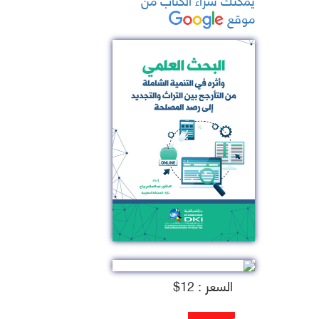
موقع
السعر : 12$