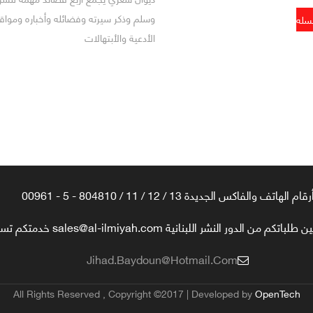
وسلم وذكر سيرته وفضائله وأخباره ومو
الأدعية والأبتهالات
رقام الهاتف والفاكس الجديدة 13 / 12 / 11 / 804810 - 5 - 00961
تكم من الدور النشر اللبنانية sales@al-ilmiyah.com خدمتكم تسعدنا
Jihad.baydoun@hotmail.com
All Rights Reserved , Copyright ©2017 | Developed by
OpenTech