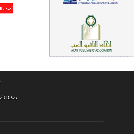
معاجم لغوية (89)
سيرة نبوية وتصوف (81)
فقه (80)
دراسات إسلامية (75)
شعر (72)
علوم قرآن (66)
أ
علوم حديث (64)
روايات (63)
يمكننا تأمين طلبا
قصص للأطفال (63)
فقه عام وأحكام فقهية (62)
قراءات (61)