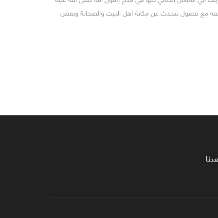
اقفه مع فصول تتحدث عن مكانة أهل البيت والصحابة وبعض