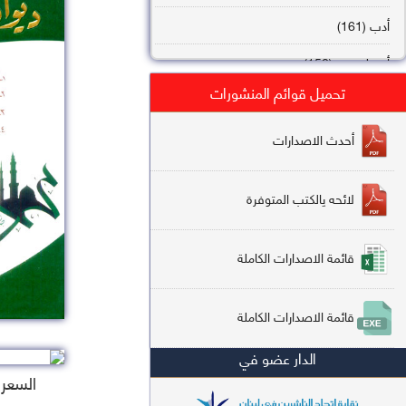
أدب (161)
أصول فقه (158)
تحميل قوائم المنشورات
عقيدة (144)
تاريخ (138)
أحدث الاصدارات
فقه شافعي (132)
لائحه يالكتب المتوفرة
فقه حنفي (113)
فقه مالكي (112)
قائمة الاصدارات الكاملة
تفسير قرآن (106)
قائمة الاصدارات الكاملة
علم كلام (96)
الدار عضو في
أخلاق وتصوف (91)
السعر : 
سير وتراجم (90)