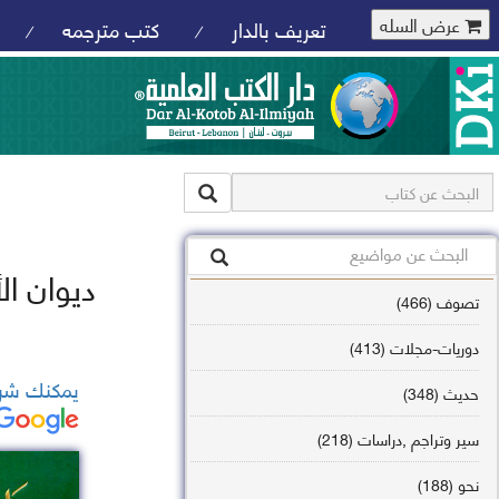
عرض السله
تعريف بالدار
كتب مترجمه
/
/
ديوان ال
تصوف (466)
دوريات-مجلات (413)
يمكنك شرا
حديث (348)
سير وتراجم ,دراسات (218)
نحو (188)