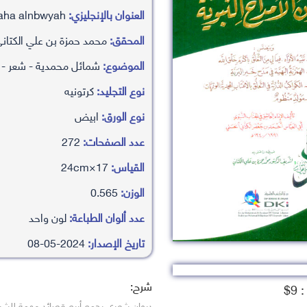
العنوان بالإنجليزي:
dywan al’amdaha alnbwyah
المحقق:
محمد حمزة بن علي الكتاني
الموضوع:
شمائل محمدية - شعر -
نوع التجليد:
كرتونيه
نوع الورق:
ابيض
عدد الصفحات:
272
القياس:
17×24cm
الوزن:
0.565
عدد ألوان الطباعة:
لون واحد
تاريخ الإصدار:
2024-05-08
شرح:
9$
ديوان شعري يجمع أربع قصائد مهمة للشريف