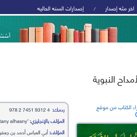
اخر مئه إصدار
إصدارات السنه الحاليه
/
أمداح النبوية
ء الكتاب من موقع
ردمك:
4 9312 7451 2 978
المؤلف بالإنجليزي:
’aby al’abas ’ahamd bn j’afr/alktany alhasny
المؤلف:
أبي العباس أحمد بن جعفر/