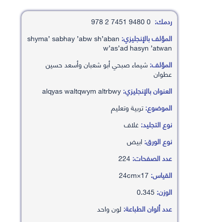
ردمك:
0 9480 7451 2 978
المؤلف بالإنجليزي:
shyma’ sabhay ’abw sh’aban
w’as’ad hasyn ’atwan
المؤلف:
شيماء صبحي أبو شعبان وأسعد حسين
عطوان
العنوان بالإنجليزي:
alqyas waltqwym altrbwy
الموضوع:
تربية وتعليم
نوع التجليد:
غلاف
نوع الورق:
ابيض
عدد الصفحات:
224
القياس:
17×24cm
الوزن:
0.345
عدد ألوان الطباعة:
لون واحد