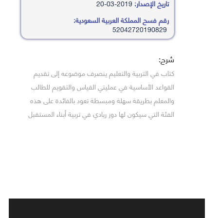
تاريخ الإصدار:
2019-03-20
رقم فسح المملكة العربية السعودية:
52042720190829
شرح:
كتاب في التربية والتعليم ينصرف موضوعه إلى تقديم
القواعد الأساسية في عمليتي القياس والتقويم للطالب
والمعلم بطريقة سهلة ومبسطة تعود بالفائدة على هذه
الفئة التي سيكون لها دور ريادي في تربية أبناء المستقبل