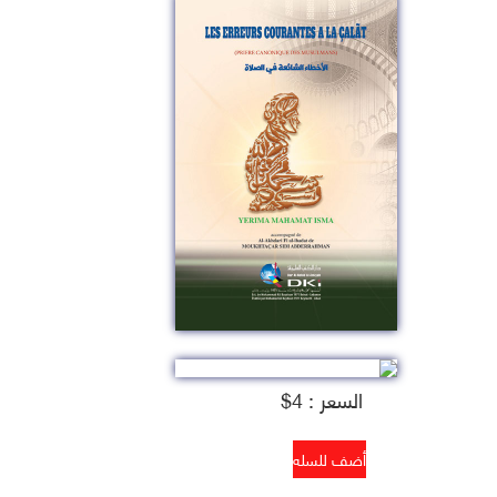
السعر : 4$