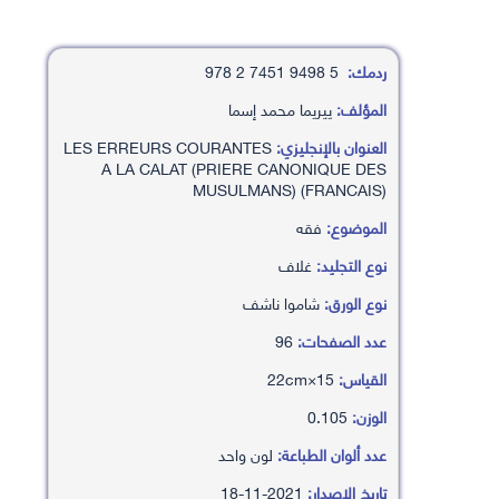
ردمك:
5 9498 7451 2 978
المؤلف:
ييريما محمد إسما
العنوان بالإنجليزي:
LES ERREURS COURANTES
A LA CALAT (PRIERE CANONIQUE DES
MUSULMANS) (FRANCAIS)
الموضوع:
فقه
نوع التجليد:
غلاف
نوع الورق:
شاموا ناشف
عدد الصفحات:
96
القياس:
15×22cm
الوزن:
0.105
عدد ألوان الطباعة:
لون واحد
تاريخ الإصدار:
2021-11-18