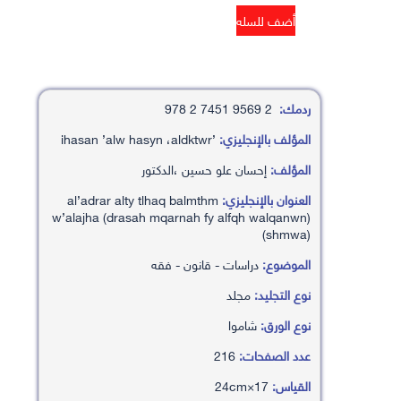
ردمك:
2 9569 7451 2 978
المؤلف بالإنجليزي:
’ihasan ’alw hasyn ،aldktwr
المؤلف:
إحسان علو حسين ،الدكتور
العنوان بالإنجليزي:
al’adrar alty tlhaq balmthm
w’alajha (drasah mqarnah fy alfqh walqanwn)
(shmwa)
الموضوع:
دراسات - قانون - فقه
نوع التجليد:
مجلد
نوع الورق:
شاموا
عدد الصفحات:
216
القياس:
17×24cm