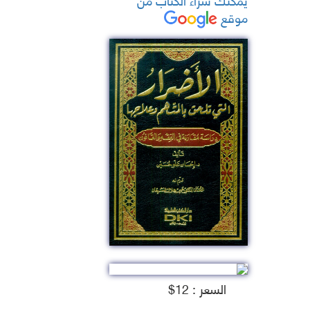
موقع
السعر : 12$