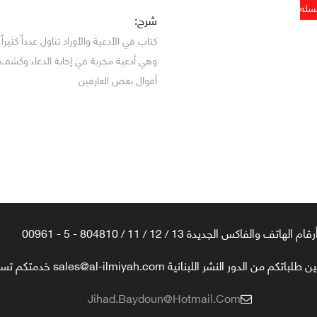
شرح:
كتاب في الأدعية والأوراد تناول عدداً كثيرا
وهي أدعية مجربة في إجابة الدعاء وكشف 
أقوال بعض العارفين
رقام الهاتف والفاكس الجديدة 13 / 12 / 11 / 804810 - 5 - 00961
تكم من الدور النشر اللبنانية sales@al-ilmiyah.com خدمتكم تسعدنا
Jihad.baydoun@hotmail.com