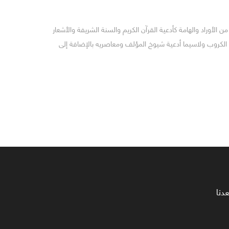
ً من الأوراد والهامة كأدعية القرآن الكريم والسنة الشريفة والأشعار
الكروب ولاسيما أدعية شيوخ المؤلف ومعاصريه بالإضافة إلى