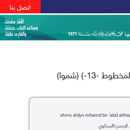
اتصل بنا
13-) (شموا)
الرحمن/السخاوي