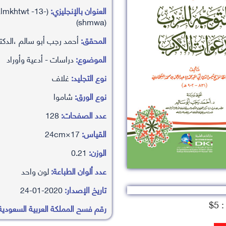
العنوان بالإنجليزي:
almkhtwt -13-)
(shmwa)
المحقق:
أحمد رجب أبو سالم ،الدكت
الموضوع:
دراسات - أدعية وأوراد
نوع التجليد:
غلاف
نوع الورق:
شاموا
عدد الصفحات:
128
القياس:
17×24cm
الوزن:
0.21
عدد ألوان الطباعة:
لون واحد
تاريخ الإصدار:
2020-01-24
5$
رقم فسح المملكة العربية السعودية