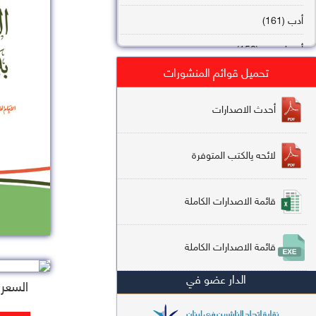
أدب (161)
أصول فقه (158)
تحميل قوائم المنشورات
عقيدة (144)
تاريخ (138)
أحدث الاصدارات
فقه شافعي (132)
لائحه يالكتب المتوفرة
فقه حنفي (113)
فقه مالكي (112)
قائمة الاصدارات الكاملة
تفسير قرآن (106)
قائمة الاصدارات الكاملة
علم كلام (96)
الدار عضو في
أخلاق وتصوف (91)
السعر : 
سير وتراجم (90)