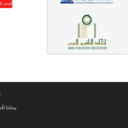
معاجم لغوية (89)
سيرة نبوية وتصوف (81)
فقه (80)
دراسات إسلامية (75)
شعر (72)
علوم قرآن (66)
علوم حديث (64)
روايات (63)
أ
قصص للأطفال (63)
يمكننا تأمين طلبا
فقه عام وأحكام فقهية (62)
قراءات (61)