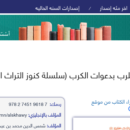
اخر مئه إصدار
إصدارات السنه الحاليه
/
رب بدعوات الكرب (سلسلة كنوز التراث المخطوط -
ء الكتاب من موقع
ردمك:
7 9618 7451 2 978
المؤلف بالإنجليزي:
shms aldyn mhamd bn ’abd alrhamn/alskhawy
المؤلف:
شمس الدين محمد بن عبد 