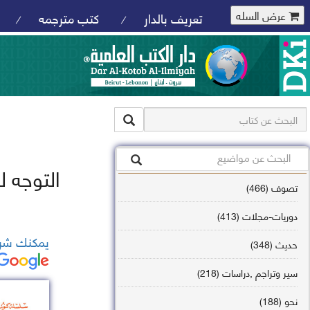
عرض السله
تعريف بالدار
كتب مترجمه
/
/
التوجه لل
تصوف (466)
دوريات-مجلات (413)
يمكنك شرا
حديث (348)
سير وتراجم ,دراسات (218)
نحو (188)