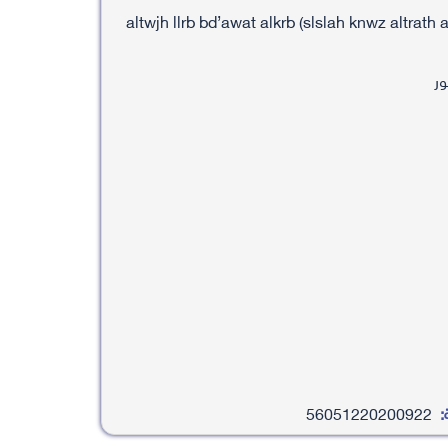
altwjh llrb bd’awat alkrb (slslah knwz altrath 
ور
:
56051220200922