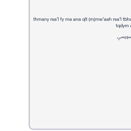
thmany rsa’l fy ma ana qlt (mjmw’aah rsa’l tbh
tqdym a
اسويسي