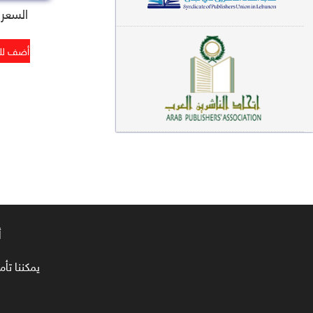
السعر : 5
معاجم لغوية (89)
سيرة نبوية وتصوف (81)
فقه (80)
دراسات إسلامية (75)
شعر (72)
علوم قرآن (66)
علوم حديث (64)
روايات (63)
أ
قصص للأطفال (63)
يمكننا تأمين طلبا
فقه عام وأحكام فقهية (62)
قراءات (61)