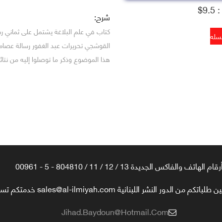
9.$
شرح:
كتاب في علم البلاغة يشتمل على ثماني رس
القوشجي تحريرات عبد الغفور رسالة عصام ا
هذا الموضوع وذكر ما توصلوا إليه من نتائ
رقام الهاتف والفاكس الجديدة 13 / 12 / 11 / 804810 - 5 - 00961
تكم من الدور النشر اللبنانية sales@al-ilmiyah.com خدمتكم تسعدنا
Jihad.baydoun@hotmail.com