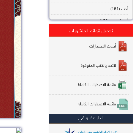
أدب (161)
أصول فقه (158)
تحميل قوائم المنشورات
عقيدة (144)
تاريخ (138)
أحدث الاصدارات
فقه شافعي (132)
لائحه يالكتب المتوفرة
فقه حنفي (113)
فقه مالكي (112)
قائمة الاصدارات الكاملة
تفسير قرآن (106)
قائمة الاصدارات الكاملة
علم كلام (96)
الدار عضو في
أخلاق وتصوف (91)
سير وتراجم (90)