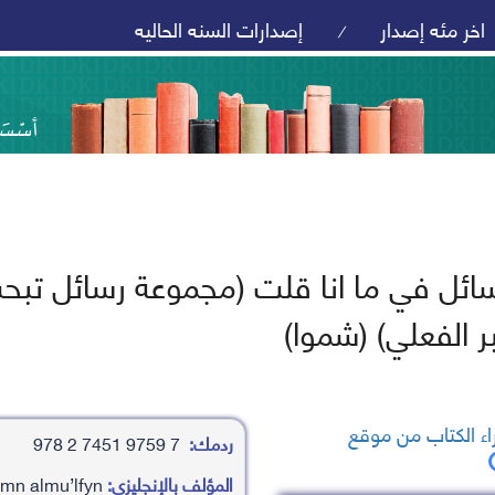
اخر مئه إصدار
إصدارات السنه الحاليه
/
سائل في ما انا قلت (مجموعة رسائل تبح
ر الفعلي) (شموا)
ء الكتاب من موقع
ردمك:
7 9759 7451 2 978
المؤلف بالإنجليزي:
mjmw’aah mn almu’lfyn