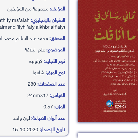
المؤلف:
مجموعة من المؤلفين
العنوان بالإنجليزي:
ath fy ms’alah
lmsnd ’ilyh ’aly alkhbr alf’aly)
المحقق:
محمد عبد السلام محمد 
الموضوع:
علم البلاغة
نوع التجليد:
كرتونيه
نوع الورق:
شاموا
عدد الصفحات:
280
القياس:
17×24cm
الوزن:
0.57
عدد ألوان الطباعة:
لون واحد
تاريخ الإصدار:
2020-10-15