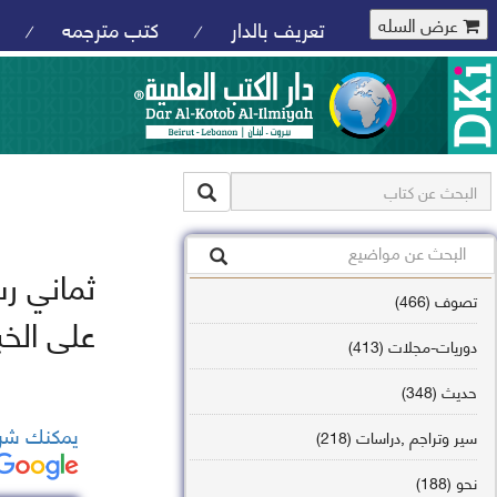
عرض السله
تعريف بالدار
كتب مترجمه
/
/
ثماني ر
تصوف (466)
على الخب
دوريات-مجلات (413)
حديث (348)
يمكنك شرا
سير وتراجم ,دراسات (218)
نحو (188)