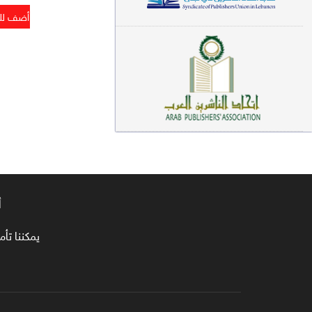
معاجم لغوية (89)
سيرة نبوية وتصوف (81)
فقه (80)
دراسات إسلامية (75)
شعر (72)
علوم قرآن (66)
علوم حديث (64)
أ
روايات (63)
يمكننا تأمين طلبا
قصص للأطفال (63)
فقه عام وأحكام فقهية (62)
قراءات (61)