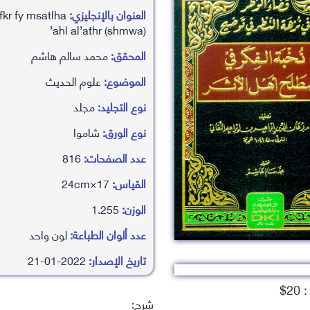
العنوان بالإنجليزي:
fkr fy msatlha
’ahl al’athr (shmwa)
المحقق:
محمد سالم هاشم
الموضوع:
علوم الحديث
نوع التجليد:
مجلد
نوع الورق:
شاموا
عدد الصفحات:
816
القياس:
17×24cm
الوزن:
1.255
عدد ألوان الطباعة:
لون واحد
تاريخ الإصدار:
2022-01-21
2$
شرح: