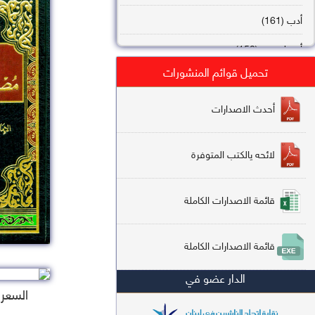
أدب (161)
أصول فقه (158)
تحميل قوائم المنشورات
عقيدة (144)
تاريخ (138)
أحدث الاصدارات
فقه شافعي (132)
لائحه يالكتب المتوفرة
فقه حنفي (113)
فقه مالكي (112)
قائمة الاصدارات الكاملة
تفسير قرآن (106)
قائمة الاصدارات الكاملة
علم كلام (96)
الدار عضو في
أخلاق وتصوف (91)
السعر : 0
سير وتراجم (90)