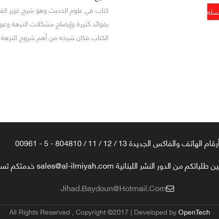
كتاب في علوم الحديث وهو شرح غزير الف
بفوائد كثيرة وإيضاح مشكلات النزهة وغو
الكتاب فكان شرحه من أهم شروح النزهة 
رقام الهاتف والفاكس الجديدة 13 / 12 / 11 / 804810 - 5 - 00961
تكم من الدور النشر اللبنانية sales@al-ilmiyah.com خدمتكم تسعدنا
Jihad.baydoun@hotmail.com
All Rights Reserved , Copyright ©2017 | Developed by
OpenTech