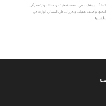
ائدة أحسن شارحه في جمعه وتصنيفه وصياغته وترتيبه وأتى
امضها وأضاف تعقبات وتقريرات على المسائل الواردة في
وأنفسها