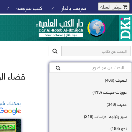
عرض السله
تعريف بالدار
كتب مترجمه
/
/
قضاء ال
تصوف (466)
دوريات-مجلات (413)
يمكنك شرا
حديث (348)
سير وتراجم ,دراسات (218)
نحو (188)