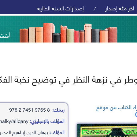
اخر مئه إصدار
إصدارات السنه الحاليه
/
وطر في نزهة النظر في توضيح نخبة الفك
ء الكتاب من موقع
ردمك:
8 9765 7451 2 978
المؤلف بالإنجليزي:
brhan aldyn ’ibrahym almsary almalky/allqany
المؤلف:
برهان الدين إبراهيم المصر