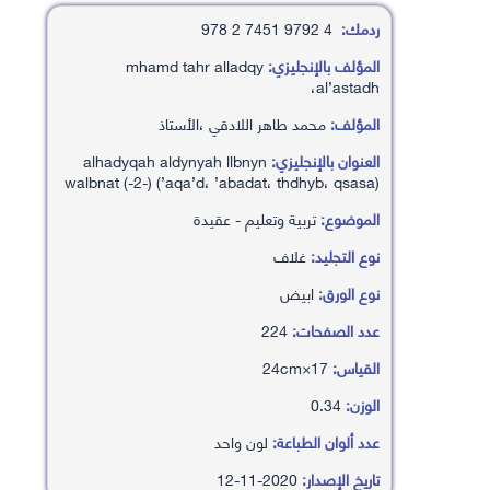
ردمك:
4 9792 7451 2 978
المؤلف بالإنجليزي:
mhamd tahr alladqy
،al’astadh
المؤلف:
محمد طاهر اللادقي ،الأستاذ
العنوان بالإنجليزي:
alhadyqah aldynyah llbnyn
walbnat (-2-) (’aqa’d، ’abadat، thdhyb، qsasa)
الموضوع:
تربية وتعليم - عقيدة
نوع التجليد:
غلاف
نوع الورق:
ابيض
عدد الصفحات:
224
القياس:
17×24cm
الوزن:
0.34
عدد ألوان الطباعة:
لون واحد
تاريخ الإصدار:
2020-11-12