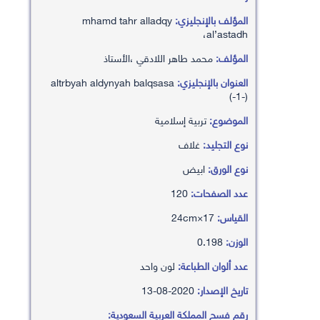
المؤلف بالإنجليزي:
mhamd tahr alladqy
،al’astadh
المؤلف:
محمد طاهر اللادقي ،الأستاذ
العنوان بالإنجليزي:
altrbyah aldynyah balqsasa
(-1-)
الموضوع:
تربية إسلامية
نوع التجليد:
غلاف
نوع الورق:
ابيض
عدد الصفحات:
120
القياس:
17×24cm
الوزن:
0.198
عدد ألوان الطباعة:
لون واحد
تاريخ الإصدار:
2020-08-13
رقم فسح المملكة العربية السعودية: