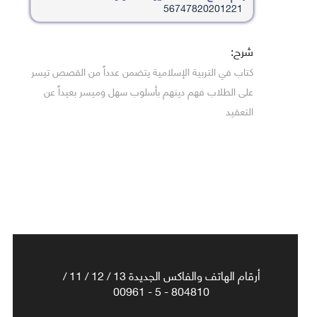
56747820201221
شرح:
كتاب في التربية الإسلامية يتضمن عدداً من القصص تيسر
على الطلاب فهم دينهم بأسلوب سهل وميسر بعيداً عن
التعقيد
أرقام الهاتف والفاكس الجديدة 13 / 12 / 11 /
804810 - 5 - 00961