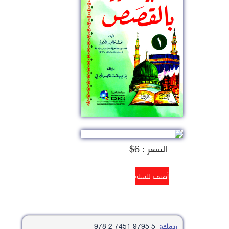
السعر : 6$
ردمك:
5 9795 7451 2 978