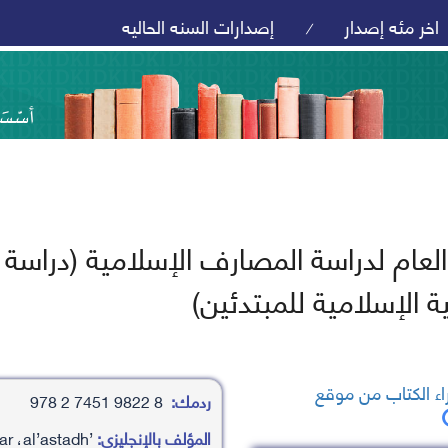
اخر مئه إصدار
إصدارات السنه الحاليه
/
العام لدراسة المصارف الإسلامية (دراس
 الإسلامية للمبتدئين)
ء الكتاب من موقع
ردمك:
8 9822 7451 2 978
المؤلف بالإنجليزي:
’ahamd mhamd mhamwd nsaar ،al’astadh