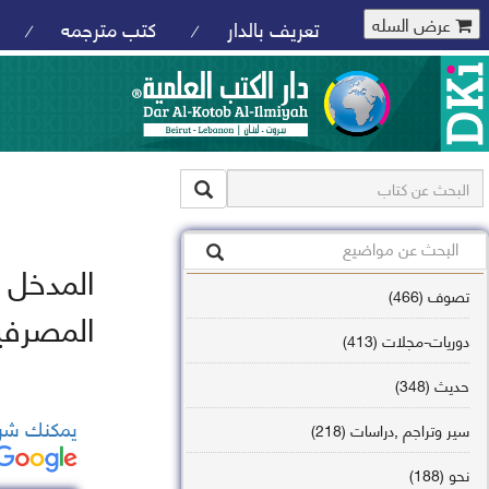
عرض السله
تعريف بالدار
كتب مترجمه
/
/
المدخل 
تصوف (466)
المصرفية
دوريات-مجلات (413)
حديث (348)
يمكنك شرا
سير وتراجم ,دراسات (218)
نحو (188)