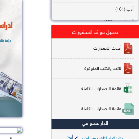
أدب (161)
أصول فقه (158)
تحميل قوائم المنشورات
عقيدة (144)
تاريخ (138)
أحدث الاصدارات
فقه شافعي (132)
لائحه يالكتب المتوفرة
فقه حنفي (113)
فقه مالكي (112)
قائمة الاصدارات الكاملة
تفسير قرآن (106)
قائمة الاصدارات الكاملة
علم كلام (96)
الدار عضو في
أخلاق وتصوف (91)
سير وتراجم (90)
السعر : 