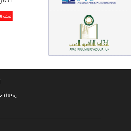
معاجم لغوية (89)
سيرة نبوية وتصوف (81)
فقه (80)
دراسات إسلامية (75)
شعر (72)
علوم قرآن (66)
أ
علوم حديث (64)
روايات (63)
يمكننا تأمين طلبا
قصص للأطفال (63)
فقه عام وأحكام فقهية (62)
قراءات (61)