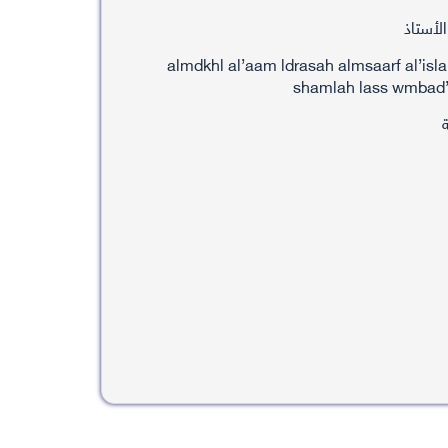
لأستاذ
almdkhl al’aam ldrasah almsaarf al’isl
shamlah lass wmbad’ 