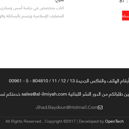
كتاب متخصص في دراسة أسس ومبادىء الم
للمصارف الإسلامية ويتسم بالبساطة والو
رقام الهاتف والفاكس الجديدة 13 / 12 / 11 / 804810 - 5 - 00961
تكم من الدور النشر اللبنانية sales@al-ilmiyah.com خدمتكم تسعدنا
Jihad.baydoun@hotmail.com
All Rights Reserved , Copyright ©2017 | Developed by
OpenTech