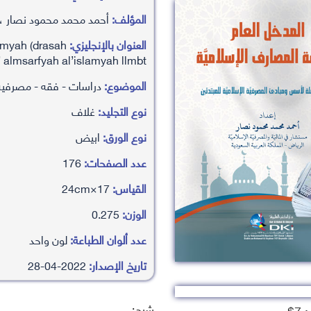
المؤلف:
أحمد محمد محمود نصار ،ا
العنوان بالإنجليزي:
amyah (drasah
almsarfyah al’islamyah llmbt
الموضوع:
دراسات - فقه - مصرفية
نوع التجليد:
غلاف
نوع الورق:
ابيض
عدد الصفحات:
176
القياس:
17×24cm
الوزن:
0.275
عدد ألوان الطباعة:
لون واحد
تاريخ الإصدار:
2022-04-28
شرح:
7$