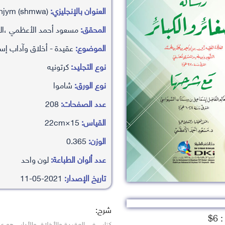
العنوان بالإنجليزي:
rsalah alsaga’r walkba’r m’a shrhaha labn njym (shmwa)
المحقق:
مسعود أحمد الأعظمي ،الد
الموضوع:
عقيدة - أخلاق وآداب إس
نوع التجليد:
كرتونيه
نوع الورق:
شاموا
عدد الصفحات:
208
القياس:
15×22cm
الوزن:
0.365
عدد ألوان الطباعة:
لون واحد
تاريخ الإصدار:
2021-05-11
شرح:
6$
كتاب في العقيدة والأخلاق والأداب هو ع