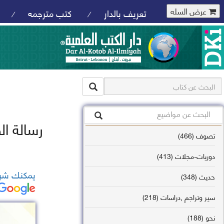
عرض السله
تعريف بالدار
كتب مترجمه
/
/
رسالة ال
تصوف (466)
دوريات-مجلات (413)
يمكنك شرا
حديث (348)
سير وتراجم ,دراسات (218)
نحو (188)