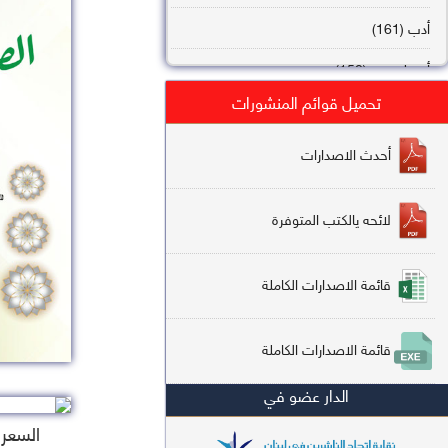
أدب (161)
أصول فقه (158)
تحميل قوائم المنشورات
عقيدة (144)
تاريخ (138)
أحدث الاصدارات
فقه شافعي (132)
لائحه يالكتب المتوفرة
فقه حنفي (113)
فقه مالكي (112)
قائمة الاصدارات الكاملة
تفسير قرآن (106)
قائمة الاصدارات الكاملة
علم كلام (96)
الدار عضو في
أخلاق وتصوف (91)
السعر : 
سير وتراجم (90)