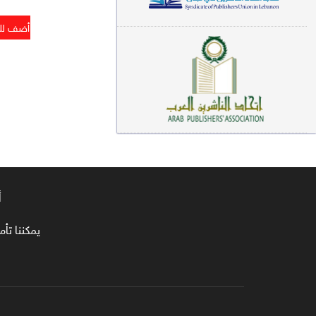
معاجم لغوية (89)
سيرة نبوية وتصوف (81)
فقه (80)
دراسات إسلامية (75)
شعر (72)
علوم قرآن (66)
أ
علوم حديث (64)
روايات (63)
يمكننا تأمين طلبا
قصص للأطفال (63)
فقه عام وأحكام فقهية (62)
قراءات (61)