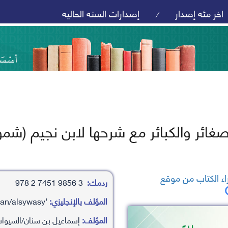
اخر مئه إصدار
إصدارات السنه الحاليه
/
صغائر والكبائر مع شرحها لابن نجيم (شمو
ء الكتاب من موقع
ردمك:
3 9856 7451 2 978
المؤلف بالإنجليزي:
’isma’ayl bn snan/alsywasy
المؤلف:
إسماعيل بن سنان/السيوا