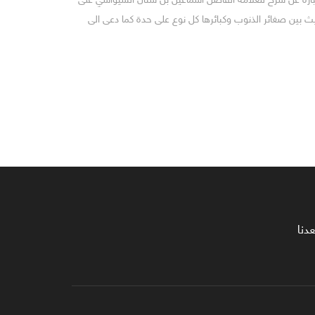
حيث بين صغائر الذنوب وكبائرها كل نوع على حدة كما دعى الى