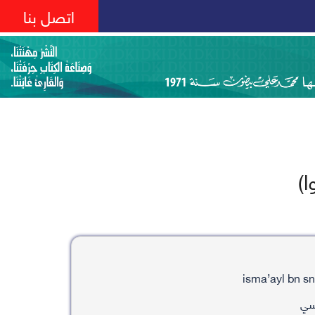
اتصل بنا
ا)
سي