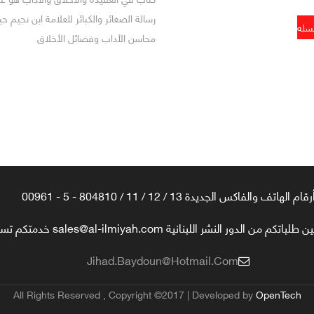
رسالة الصغائر والكبائر للعلامة ابن نجيم 
محاسن الأداب وفضائل الأخلاق
رقام الهاتف والفاكس الجديدة 13 / 12 / 11 / 804810 - 5 - 00961
تكم من الدور النشر اللبنانية sales@al-ilmiyah.com خدمتكم تسعدنا
Jihad.baydoun@hotmail.com
All Rights Reserved , Copyright ©2017 | Developed by
OpenTech