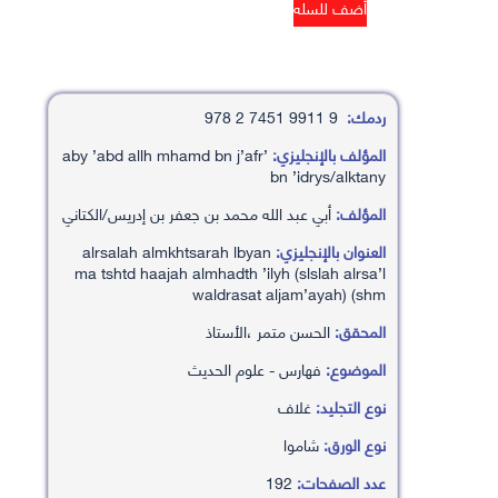
ردمك:
9 9911 7451 2 978
المؤلف بالإنجليزي:
’aby ’abd allh mhamd bn j’afr
bn ’idrys/alktany
المؤلف:
أبي عبد الله محمد بن جعفر بن إدريس/الكتاني
العنوان بالإنجليزي:
alrsalah almkhtsarah lbyan
ma tshtd haajah almhadth ’ilyh (slslah alrsa’l
waldrasat aljam’ayah) (shm
المحقق:
الحسن متمر ،الأستاذ
الموضوع:
فهارس - علوم الحديث
نوع التجليد:
غلاف
نوع الورق:
شاموا
عدد الصفحات:
192