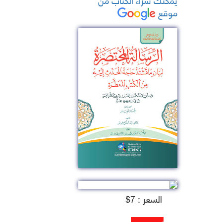
موقع
السعر : 7$