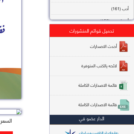
أدب (161)
أصول فقه (158)
تحميل قوائم المنشورات
عقيدة (144)
تاريخ (138)
أحدث الاصدارات
فقه شافعي (132)
لائحه يالكتب المتوفرة
فقه حنفي (113)
فقه مالكي (112)
قائمة الاصدارات الكاملة
تفسير قرآن (106)
قائمة الاصدارات الكاملة
علم كلام (96)
الدار عضو في
أخلاق وتصوف (91)
السعر : 2
سير وتراجم (90)