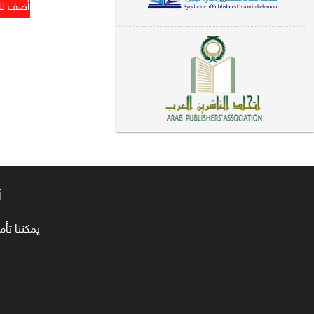
معاجم لغوية (89)
سيرة نبوية وتصوف (81)
فقه (80)
دراسات إسلامية (75)
شعر (72)
علوم قرآن (66)
أ
علوم حديث (64)
روايات (63)
يمكننا تأمين طلبا
قصص للأطفال (63)
فقه عام وأحكام فقهية (62)
قراءات (61)