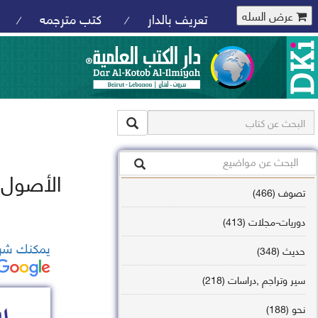
عرض السله
تعريف بالدار
كتب مترجمه
/
/
الأصول ا
تصوف (466)
دوريات-مجلات (413)
يمكنك شرا
حديث (348)
سير وتراجم ,دراسات (218)
نحو (188)