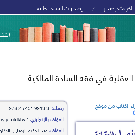
اخر مئه إصدار
إصدارات السنه الحاليه
/
لعقلية في فقه السادة المالكية
ء الكتاب من موقع
ردمك:
3 9913 7451 2 978
المؤلف بالإنجليزي:
’abd alhakym alrmyly ،aldktwr
المؤلف:
عبد الحكيم الرميلي ،الدكتو