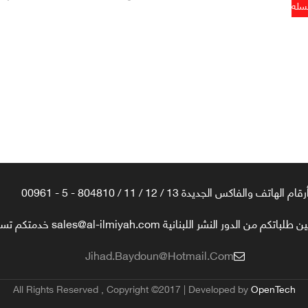
رقام الهاتف والفاكس الجديدة 13 / 12 / 11 / 804810 - 5 - 00961
تكم من الدور النشر اللبنانية sales@al-ilmiyah.com خدمتكم تسعدنا
Jihad.baydoun@hotmail.com
All Rights Reserved , Copyright ©2017 | Developed by
OpenTech