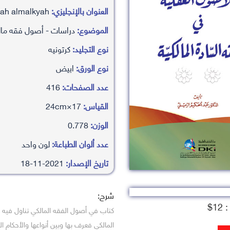
العنوان بالإنجليزي:
al’asawl al’aqlyah fy fqh alsadah almalkyah
الموضوع:
دراسات - أصول فقه ما
نوع التجليد:
كرتونيه
نوع الورق:
ابيض
عدد الصفحات:
416
القياس:
17×24cm
الوزن:
0.778
عدد ألوان الطباعة:
لون واحد
تاريخ الإصدار:
2021-11-18
شرح:
1$
كتاب في أصول الفقه المالكي تناول فيه 
المالكي فعرف بها وبين أنواعها والأحكام ال