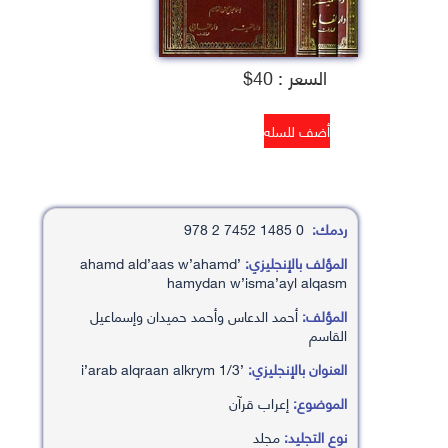
السعر : 40$
ردمك:
0 1485 7452 2 978
المؤلف بالإنجليزي:
’ahamd ald’aas w’ahamd
hamydan w’isma’ayl alqasm
المؤلف:
أحمد الدعاس وأحمد حميدان وإسماعيل
القاسم
العنوان بالإنجليزي:
’i’arab alqraan alkrym 1/3
الموضوع:
إعراب قرآن
نوع التجليد:
مجلد