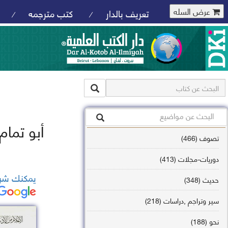
عرض السله
تعريف بالدار
كتب مترجمه
/
/
أبو تمام - عصره
تصوف (466)
دوريات-مجلات (413)
يمكنك شرا
حديث (348)
سير وتراجم ,دراسات (218)
نحو (188)