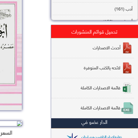
أدب (161)
أصول فقه (158)
تحميل قوائم المنشورات
عقيدة (144)
تاريخ (138)
أحدث الاصدارات
فقه شافعي (132)
لائحه يالكتب المتوفرة
فقه حنفي (113)
فقه مالكي (112)
قائمة الاصدارات الكاملة
تفسير قرآن (106)
قائمة الاصدارات الكاملة
علم كلام (96)
الدار عضو في
أخلاق وتصوف (91)
السعر : 5
سير وتراجم (90)