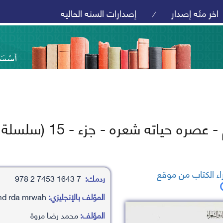
اخر مئه إصدار
إصدارات السنه الحاليه
/
 حياته شعره - جزء - 15 (سلسلة أعلام الأدباء والشعراء)
ء الكتاب من موقع
ردمك:
7 1643 7453 2 978
المؤلف بالإنجليزي:
mhamd rda mrwah
المؤلف:
محمد رضا مروة