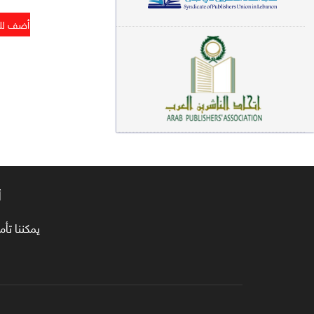
معاجم لغوية (89)
سيرة نبوية وتصوف (81)
فقه (80)
دراسات إسلامية (75)
شعر (72)
علوم قرآن (66)
أ
علوم حديث (64)
روايات (63)
يمكننا تأمين طلبا
قصص للأطفال (63)
فقه عام وأحكام فقهية (62)
قراءات (61)