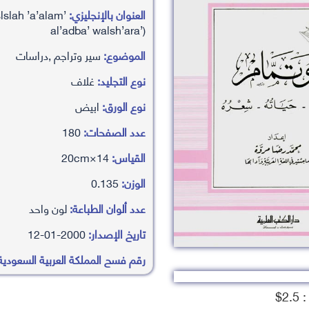
العنوان بالإنجليزي:
slslah ’a’alam
al’adba’ walsh’ara’)
الموضوع:
سير وتراجم ,دراسات
نوع التجليد:
غلاف
نوع الورق:
ابيض
عدد الصفحات:
180
القياس:
14×20cm
الوزن:
0.135
عدد ألوان الطباعة:
لون واحد
تاريخ الإصدار:
2000-01-12
رقم فسح المملكة العربية السعودية
2.$