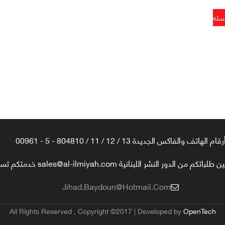
رقام الهاتف والفاكس الجديدة 13 / 12 / 11 / 804810 - 5 - 00961
تكم من الدور النشر اللبنانية sales@al-ilmiyah.com خدمتكم تسعدنا
Jihad.baydoun@hotmail.com
All Rights Reserved , Copyright ©2017 | Developed by
OpenTech