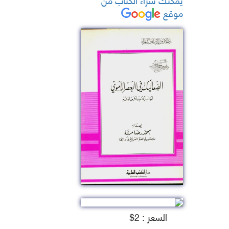
موقع
السعر : 2$