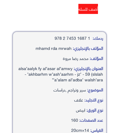
ردمك:
1 1687 7453 2 978
المؤلف بالإنجليزي:
mhamd rda mrwah
المؤلف:
محمد رضا مروة
العنوان بالإنجليزي:
alsa’aalyk fy al’asar al’amwy
- ’akhbarhm w’ash’aarhm - jz’ - 59 (slslah
’a’alam al’adba’ walsh’ara’
الموضوع:
سير وتراجم ,دراسات
نوع التجليد:
غلاف
نوع الورق:
ابيض
عدد الصفحات:
160
القياس:
14×20cm