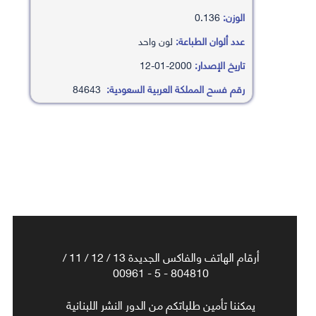
الوزن:
0.136
عدد ألوان الطباعة:
لون واحد
تاريخ الإصدار:
2000-01-12
رقم فسح المملكة العربية السعودية:
84643
أرقام الهاتف والفاكس الجديدة 13 / 12 / 11 /
804810 - 5 - 00961
يمكننا تأمين طلباتكم من الدور النشر اللبنانية