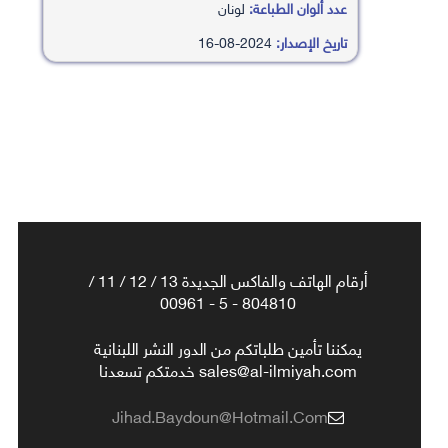
عدد ألوان الطباعة:
لونان
تاريخ الإصدار:
2024-08-16
أرقام الهاتف والفاكس الجديدة 13 / 12 / 11 /
804810 - 5 - 00961
يمكننا تأمين طلباتكم من الدور النشر اللبنانية
sales@al-ilmiyah.com خدمتكم تسعدنا
Jihad.baydoun@hotmail.com