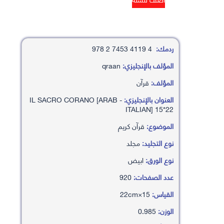
ردمك:
4 4119 7453 2 978
المؤلف بالإنجليزي:
qraan
المؤلف:
قرآن
العنوان بالإنجليزي:
IL SACRO CORANO [ARAB -
ITALIAN] 15*22
الموضوع:
قرآن كريم
نوع التجليد:
مجلد
نوع الورق:
ابيض
عدد الصفحات:
920
القياس:
15×22cm
الوزن:
0.985