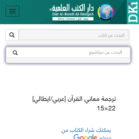
le
on
ترجمة معاني القرآن [عربي/ايطالي]
22×15
يمكنك شراء الكتاب من
موقع