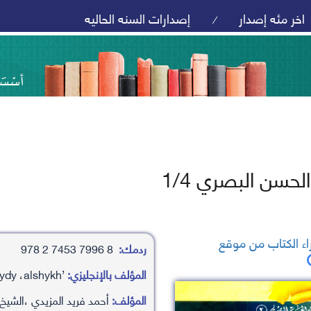
اخر مئه إصدار
إصدارات السنه الحاليه
/
حسن البصري 1/4
ء الكتاب من موقع
ردمك:
8 7996 7453 2 978
المؤلف بالإنجليزي:
’ahamd fryd almzydy ،alshykh
المؤلف:
أحمد فريد المزيدي ،الشيخ