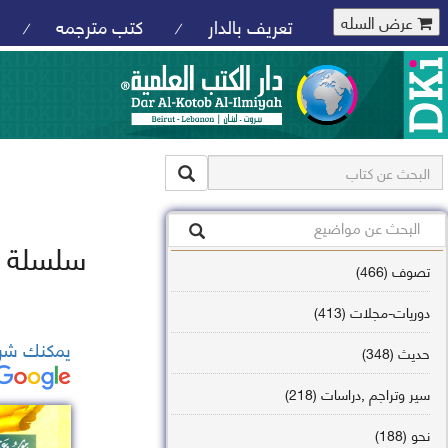
عرض السله
تعريف بالدار
كتب مترجمه
/
/
سلسلة ال
تصوف (466)
دوريات-مجلات (413)
يمكنك شرا
حديث (348)
سير وتراجم ,دراسات (218)
نحو (188)