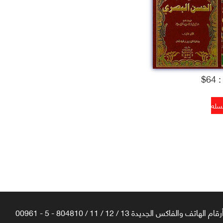
6$
رقام الهاتف والفاكس الجديدة 13 / 12 / 11 / 804810 - 5 - 00961