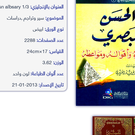
العنوان بالإنجليزي:
slslah alhasn albsary 1/3
الموضوع:
سير وتراجم ,دراسات
نوع الورق:
ابيض
عدد الصفحات:
2288
القياس:
17×24cm
الوزن:
3.62
عدد ألوان الطباعة:
لون واحد
تاريخ الإصدار:
2013-01-21