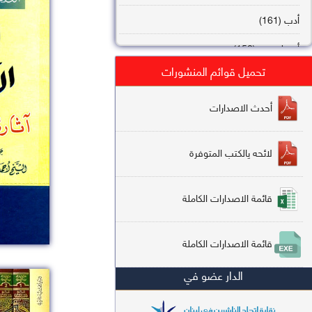
أدب (161)
أصول فقه (158)
تحميل قوائم المنشورات
عقيدة (144)
تاريخ (138)
أحدث الاصدارات
فقه شافعي (132)
لائحه يالكتب المتوفرة
فقه حنفي (113)
فقه مالكي (112)
قائمة الاصدارات الكاملة
تفسير قرآن (106)
قائمة الاصدارات الكاملة
علم كلام (96)
الدار عضو في
أخلاق وتصوف (91)
سير وتراجم (90)