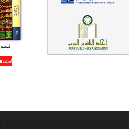
معاجم لغوية (89)
سيرة نبوية وتصوف (81)
فقه (80)
دراسات إسلامية (75)
السعر : 4
شعر (72)
علوم قرآن (66)
علوم حديث (64)
روايات (63)
قصص للأطفال (63)
فقه عام وأحكام فقهية (62)
أ
قراءات (61)