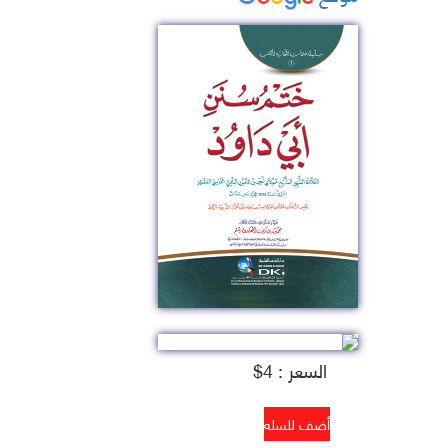
السعر : 4$