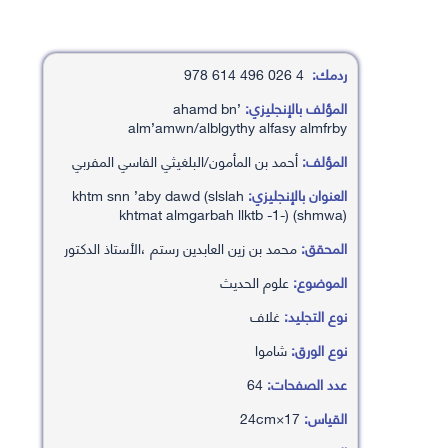
ردمك:
4 026 496 614 978
المؤلف بالإنجليزي:
’ahamd bn
alm’amwn/alblgythy alfasy almfrby
المؤلف:
أحمد بن المأمون/البلغيثي الفاسي المفربي
العنوان بالإنجليزي:
khtm snn ’aby dawd (slslah
khtmat almgarbah llktb -1-) (shmwa)
المحقق:
محمد بن زين العابدين رستم ،الأستاذ الدكتور
الموضوع:
علوم الحديث
نوع التجليد:
غلاف
نوع الورق:
شاموا
عدد الصفحات:
64
القياس:
17×24cm