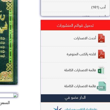
أدب (161)
أصول فقه (158)
تحميل قوائم المنشورات
عقيدة (144)
تاريخ (138)
أحدث الاصدارات
فقه شافعي (132)
لائحه يالكتب المتوفرة
فقه حنفي (113)
فقه مالكي (112)
قائمة الاصدارات الكاملة
تفسير قرآن (106)
قائمة الاصدارات الكاملة
علم كلام (96)
الدار عضو في
أخلاق وتصوف (91)
السعر : 2
سير وتراجم (90)