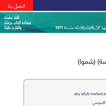
اتصل بنا
ة) (شموا)
 السوسي