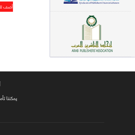
معاجم لغوية (89)
سيرة نبوية وتصوف (81)
فقه (80)
دراسات إسلامية (75)
شعر (72)
علوم قرآن (66)
أ
علوم حديث (64)
روايات (63)
يمكننا تأمين طلبا
قصص للأطفال (63)
فقه عام وأحكام فقهية (62)
قراءات (61)