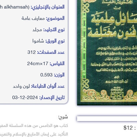
العنوان بالإنجليزي:
rsa’l ’almyah fy fnwn mkhtlfah (almjmw’aah alkhamsah)
الموضوع:
معارف عامة
نوع التجليد:
مجلد
نوع الورق:
شاموا
عدد الصفحات:
312
القياس:
17×24cm
الوزن:
0.593
عدد ألوان الطباعة:
لون واحد
تاريخ الإصدار:
2024-12-03
شرح:
كتاب هو الخامس من هذه السلسلة المف
1$
التأكيد على إبمان الأمازيغ بالإسلام والتع