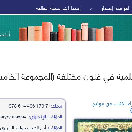
اخر مئه إصدار
إصدارات السنه الحاليه
/
لمية في فنون مختلفة (المجموعة الخامس
ء الكتاب من موقع
ردمك:
7 179 496 614 978
المؤلف بالإنجليزي:
’aby altyb mwlwd alsryry alswsy
المؤلف:
أبي الطيب مولود السريري