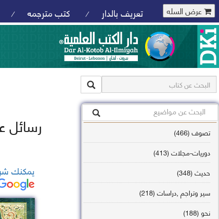
عرض السله
تعريف بالدار
كتب مترجمه
/
/
رسائل ع
تصوف (466)
دوريات-مجلات (413)
يمكنك شرا
حديث (348)
سير وتراجم ,دراسات (218)
نحو (188)