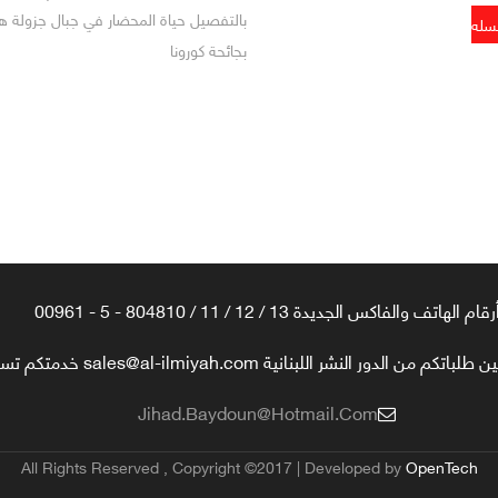
بالتفصيل حياة المحضار في جبال جزولة 
بجائحة كورونا
رقام الهاتف والفاكس الجديدة 13 / 12 / 11 / 804810 - 5 - 00961
تكم من الدور النشر اللبنانية sales@al-ilmiyah.com خدمتكم تسعدنا
Jihad.baydoun@hotmail.com
All Rights Reserved , Copyright ©2017 | Developed by
OpenTech