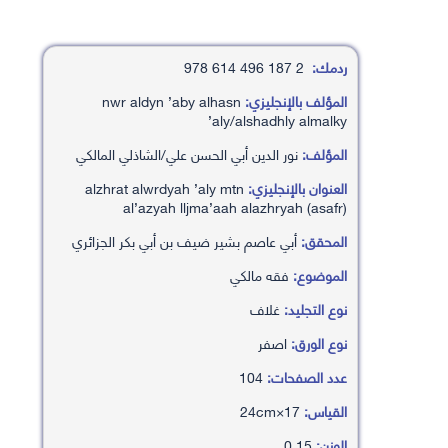
ردمك:
2 187 496 614 978
المؤلف بالإنجليزي:
nwr aldyn ’aby alhasn
’aly/alshadhly almalky
المؤلف:
نور الدين أبي الحسن علي/الشاذلي المالكي
العنوان بالإنجليزي:
alzhrat alwrdyah ’aly mtn
al’azyah lljma’aah alazhryah (asafr)
المحقق:
أبي عاصم بشير ضيف بن أبي بكر الجزائري
الموضوع:
فقه مالكي
نوع التجليد:
غلاف
نوع الورق:
اصفر
عدد الصفحات:
104
القياس:
17×24cm
الوزن:
0.15