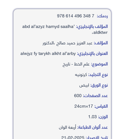
ردمك:
7 348 496 614 978
المؤلف بالإنجليزي:
’abd al’azyz hamyd saalha
،aldktwr
المؤلف:
عبد العزيز حميد صالح ،الدكتور
العنوان بالإنجليزي:
alwjyz fy tarykh alkht al’arby
الموضوع:
علم الخط - تاريخ
نوع التجليد:
كرتونيه
نوع الورق:
ابيض
عدد الصفحات:
600
القياس:
17×24cm
الوزن:
1.03
عدد ألوان الطباعة:
أربعة الوان
تاريخ الإصدار:
2025-02-21