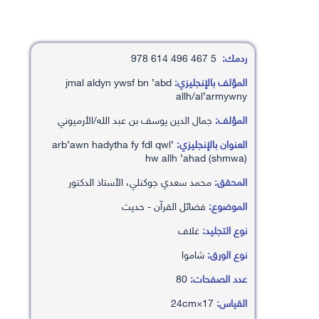
ردمك:
5 467 496 614 978
المؤلف بالإنجليزي:
jmal aldyn ywsf bn ’abd
allh/al’armywny
المؤلف:
جمال الدين يوسف بن عبد الله/الأرميوني
العنوان بالإنجليزي:
’arb’awn hadytha fy fdl qwl
hw allh ’ahad (shmwa)
المحقق:
محمد سعدي جوكنلي، الأستاذ الدكتور
الموضوع:
فضائل القرآن - حديث
نوع التجليد:
غلاف
نوع الورق:
شاموا
عدد الصفحات:
80
القياس:
17×24cm