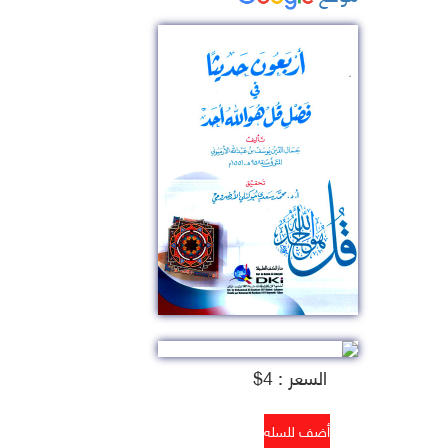
السعر : 4$