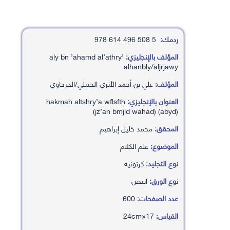
ردمك:
5 508 496 614 978
المؤلف بالإنجليزي:
’aly bn ’ahamd al’athry
alhanbly/aljrjawy
المؤلف:
علي بن أحمد الأثري الحنبلي/الجرجاوي
العنوان بالإنجليزي:
hakmah altshry’a wflsfth
(jz’an bmjld wahad) (abyd)
المحقق:
محمد خليل إبراهيم
الموضوع:
علم الكلام
نوع التجليد:
كرتونيه
نوع الورق:
ابيض
عدد الصفحات:
600
القياس:
17×24cm