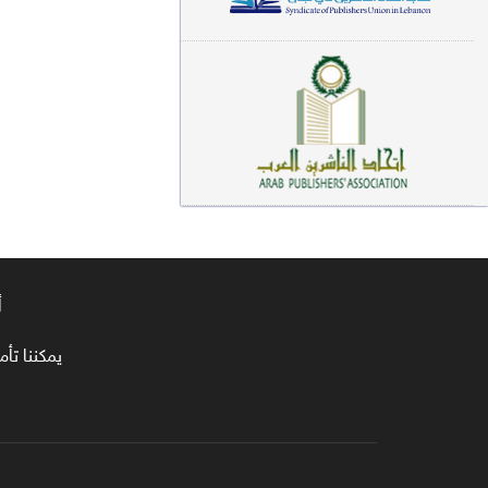
معاجم لغوية (89)
سيرة نبوية وتصوف (81)
فقه (80)
دراسات إسلامية (75)
شعر (72)
علوم قرآن (66)
أ
علوم حديث (64)
روايات (63)
يمكننا تأمين طلبا
قصص للأطفال (63)
فقه عام وأحكام فقهية (62)
قراءات (61)