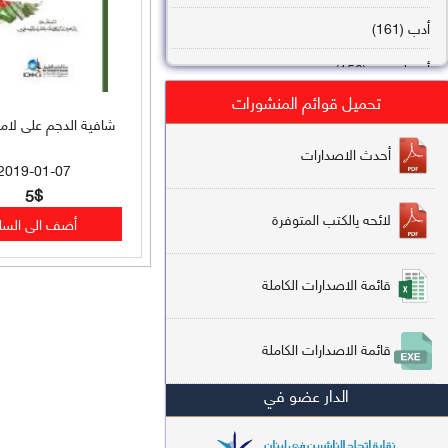
أدب (161)
أصول فقه (158)
تحميل قوائم المنشورات
عقيدة (144)
شافية الدجم على لامي
تاريخ (138)
أحدث الاصدارات
2019-01-07
فقه شافعي (132)
5$
لائحه يالكتب المتوفرة
فقه حنفي (113)
فقه مالكي (112)
قائمة الاصدارات الكاملة
تفسير قرآن (106)
قائمة الاصدارات الكاملة
علم كلام (96)
الدار عضو في
أخلاق وتصوف (91)
سير وتراجم (90)