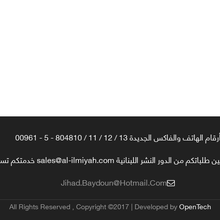
رقام الهاتف والفاكس الجديدة 13 / 12 / 11 / 804810 - 5 - 00961
تكم من الدور النشر اللبنانية sales@al-ilmiyah.com خدمتكم تسعدنا
Jihad.baydoun@hotmail.com
All Rights Reserved , Copyright ©2017 | Developed by
OpenTech