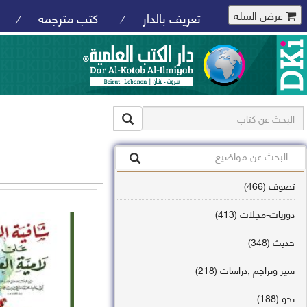
عرض السله
تعريف بالدار
كتب مترجمه
/
/
تصوف (466)
دوريات-مجلات (413)
حديث (348)
سير وتراجم ,دراسات (218)
نحو (188)