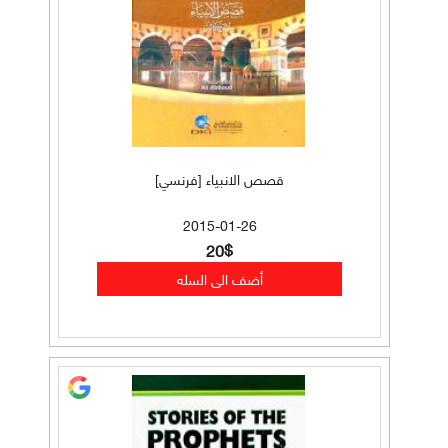
قصص الانبياء [فرنسي]
2015-01-26
20$