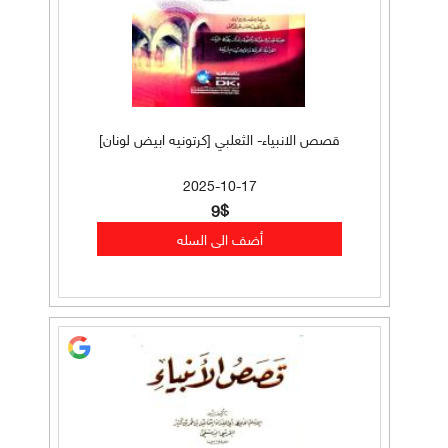
قصص الانبياء- الثعلبي [كرتونيه ابيض لونان]
2025-10-17
9$