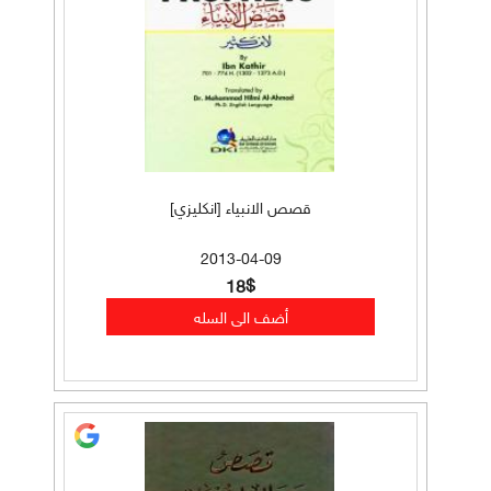
قصص الانبياء [انكليزي]
2013-04-09
18$