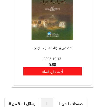
قصص وموالد الانبياء - لونان
2008-10-13
9.5$
صفحات 1 من 1
1
رسائل 1 - 8 من 8