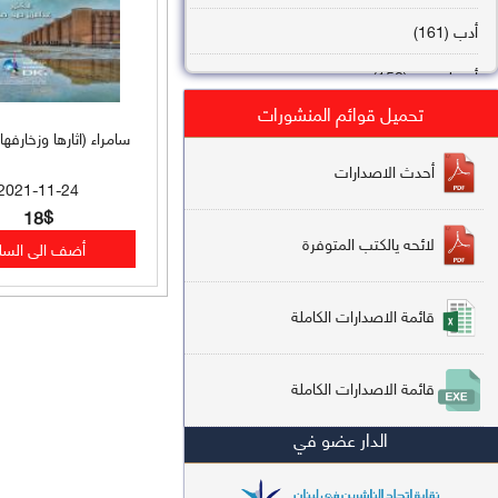
أدب (161)
أصول فقه (158)
تحميل قوائم المنشورات
عقيدة (144)
سامراء (اثارها وزخارفه
تاريخ (138)
أحدث الاصدارات
2021-11-24
فقه شافعي (132)
18$
لائحه يالكتب المتوفرة
فقه حنفي (113)
فقه مالكي (112)
قائمة الاصدارات الكاملة
تفسير قرآن (106)
قائمة الاصدارات الكاملة
علم كلام (96)
الدار عضو في
أخلاق وتصوف (91)
سير وتراجم (90)