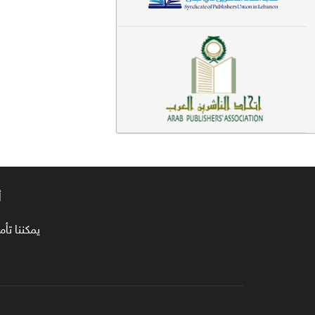
معاجم لغوية (89)
سيرة نبوية وتصوف (81)
فقه (80)
دراسات إسلامية (75)
شعر (72)
علوم قرآن (66)
أ
علوم حديث (64)
روايات (63)
يمكننا تأمين طلبا
قصص للأطفال (63)
فقه عام وأحكام فقهية (62)
قراءات (61)