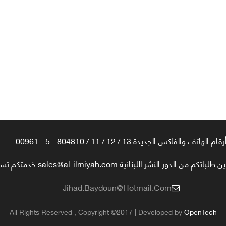
رقام الهاتف والفاكس الجديدة 13 / 12 / 11 / 804810 - 5 - 00961
تكم من الدور النشر اللبنانية sales@al-ilmiyah.com خدمتكم تسعدنا
Jihad.baydoun@hotmail.com
All Rights Reserved , Copyright ©2017 | Developed by
OpenTech