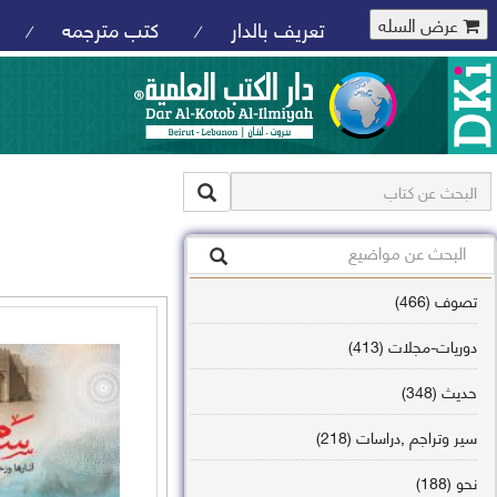
عرض السله
تعريف بالدار
كتب مترجمه
/
/
تصوف (466)
دوريات-مجلات (413)
حديث (348)
سير وتراجم ,دراسات (218)
نحو (188)