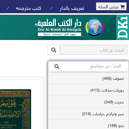
عرض السله
تعريف بالدار
كتب مترجمه
/
/
تصوف (466)
دوريات-مجلات (413)
حديث (348)
سير وتراجم ,دراسات (218)
نحو (188)