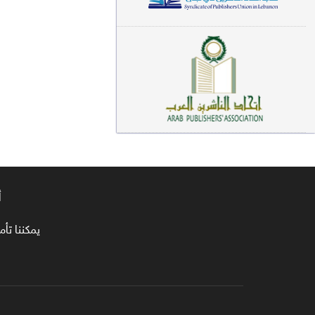
معاجم لغوية (89)
سيرة نبوية وتصوف (81)
فقه (80)
دراسات إسلامية (75)
شعر (72)
علوم قرآن (66)
أ
علوم حديث (64)
روايات (63)
يمكننا تأمين طلبا
قصص للأطفال (63)
فقه عام وأحكام فقهية (62)
قراءات (61)