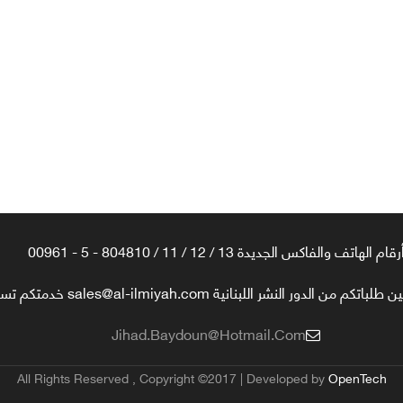
رقام الهاتف والفاكس الجديدة 13 / 12 / 11 / 804810 - 5 - 00961
تكم من الدور النشر اللبنانية sales@al-ilmiyah.com خدمتكم تسعدنا
Jihad.baydoun@hotmail.com
All Rights Reserved , Copyright ©2017 | Developed by
OpenTech