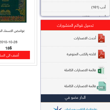
أدب (161)
أصول فقه (158)
تحميل قوائم المنشورات
عقيدة (144)
غوامض الاسماء ال
تاريخ (138)
أحدث الاصدارات
2010-10-28
فقه شافعي (132)
18$
لائحه يالكتب المتوفرة
فقه حنفي (113)
فقه مالكي (112)
قائمة الاصدارات الكاملة
تفسير قرآن (106)
قائمة الاصدارات الكاملة
علم كلام (96)
الدار عضو في
أخلاق وتصوف (91)
سير وتراجم (90)